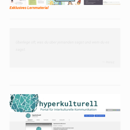
Exklusives Lernmaterial
Überlege oft, was du über jemanden sagst und wem du es
sagst.
—
Horaz