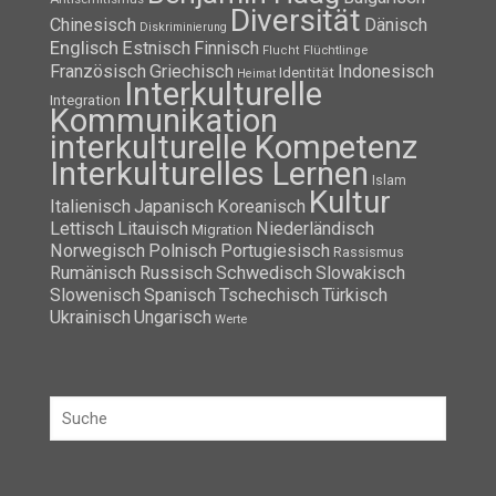
Diversität
Chinesisch
Dänisch
Diskriminierung
Englisch
Estnisch
Finnisch
Flüchtlinge
Flucht
Französisch
Griechisch
Indonesisch
Identität
Heimat
Interkulturelle
Integration
Kommunikation
interkulturelle Kompetenz
Interkulturelles Lernen
Islam
Kultur
Italienisch
Japanisch
Koreanisch
Lettisch
Litauisch
Niederländisch
Migration
Norwegisch
Polnisch
Portugiesisch
Rassismus
Rumänisch
Russisch
Schwedisch
Slowakisch
Slowenisch
Spanisch
Tschechisch
Türkisch
Ukrainisch
Ungarisch
Werte