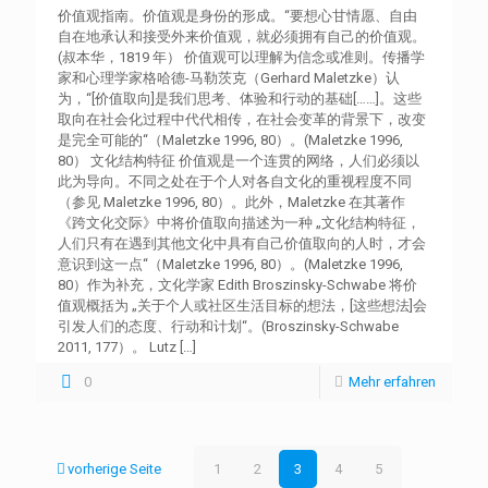
价值观指南。价值观是身份的形成。“要想心甘情愿、自由
自在地承认和接受外来价值观，就必须拥有自己的价值观。
(叔本华，1819 年） 价值观可以理解为信念或准则。传播学
家和心理学家格哈德-马勒茨克（Gerhard Maletzke）认
为，“[价值取向]是我们思考、体验和行动的基础[……]。这些
取向在社会化过程中代代相传，在社会变革的背景下，改变
是完全可能的“（Maletzke 1996, 80）。(Maletzke 1996,
80） 文化结构特征 价值观是一个连贯的网络，人们必须以
此为导向。不同之处在于个人对各自文化的重视程度不同
（参见 Maletzke 1996, 80）。此外，Maletzke 在其著作
《跨文化交际》中将价值取向描述为一种 „文化结构特征，
人们只有在遇到其他文化中具有自己价值取向的人时，才会
意识到这一点“（Maletzke 1996, 80）。(Maletzke 1996,
80）作为补充，文化学家 Edith Broszinsky-Schwabe 将价
值观概括为 „关于个人或社区生活目标的想法，[这些想法]会
引发人们的态度、行动和计划“。(Broszinsky-Schwabe
2011, 177）。 Lutz
[…]
0
Mehr erfahren
vorherige Seite
1
2
3
4
5