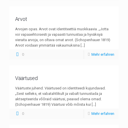
Arvot
Arvojen opas. Arvot ovat identiteettiä muokkaavia. „Jotta
voi vapaaehtoisesti ja vapaasti tunnustaa ja hyväksyä
vieraita arvoja, on oltava omat arvot. (Schopenhauer 1819)
Arvot voidaan ymmärtää vakaumuksina
[…]
0
Mehr erfahren
Väärtused
Väärtuste juhend. Väärtused on identiteedi kujundavad.
„Sest selleks, et vabatahtlikult ja vabalt tunnustada ja
aktsepteerida võõraid väärtusi, peavad olema omad.
(Schopenhauer 1819) Väärtusi võib mõista kui
[…]
0
Mehr erfahren