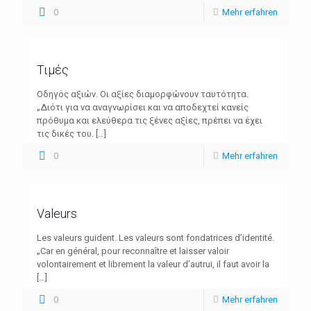
0
Mehr erfahren
Τιμές
Οδηγός αξιών. Οι αξίες διαμορφώνουν ταυτότητα.
„Διότι για να αναγνωρίσει και να αποδεχτεί κανείς
πρόθυμα και ελεύθερα τις ξένες αξίες, πρέπει να έχει
τις δικές του.
[…]
0
Mehr erfahren
Valeurs
Les valeurs guident. Les valeurs sont fondatrices d’identité.
„Car en général, pour reconnaître et laisser valoir
volontairement et librement la valeur d’autrui, il faut avoir la
[…]
0
Mehr erfahren