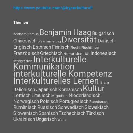
https://www.youtube.com/@hyperkulturell
Themen
Benjamin Haag
Bulgarisch
Antisemitismus
Diversität
Chinesisch
Dänisch
Diskriminierung
Englisch
Estnisch
Finnisch
Flüchtlinge
Flucht
Französisch
Griechisch
Indonesisch
Identität
Heimat
Interkulturelle
Integration
Kommunikation
interkulturelle Kompetenz
Interkulturelles Lernen
Islam
Kultur
Italienisch
Japanisch
Koreanisch
Lettisch
Litauisch
Niederländisch
Migration
Norwegisch
Polnisch
Portugiesisch
Rassismus
Rumänisch
Russisch
Schwedisch
Slowakisch
Slowenisch
Spanisch
Tschechisch
Türkisch
Ukrainisch
Ungarisch
Werte