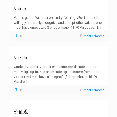
Values
Values guide. Values are identity-forming. „For in order to
willingly and freely recognize and accept other values, one
must have one’s own. (Schopenhauer 1819) Values can
[…]
0
Mehr erfahren
Værdier
Guide til værdier. Værdier er identitetsskabende. „For at
man villigt og frit kan anerkende og acceptere fremmede
værdier, må man have sine egne“. (Schopenhauer 1819)
Værdier
[…]
0
Mehr erfahren
价值观