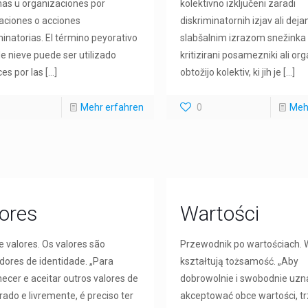
as u organizaciones por
kolektivno izključeni zaradi
aciones o acciones
diskriminatornih izjav ali dejan
minatorias. El término peyorativo
slabšalnim izrazom snežinka
e nieve puede ser utilizado
kritizirani posamezniki ali org
es por las
[…]
obtožijo kolektiv, ki jih je
[…]
Mehr erfahren
0
Meh
ores
Wartości
e valores. Os valores são
Przewodnik po wartościach. 
ores de identidade. „Para
kształtują tożsamość. „Aby
ecer e aceitar outros valores de
dobrowolnie i swobodnie uzn
ado e livremente, é preciso ter
akceptować obce wartości, t