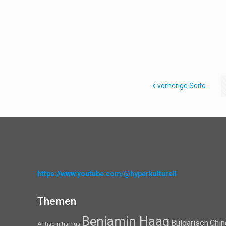
vorherige Seite
https://www.youtube.com/@hyperkulturell
Themen
Benjamin Haag
Bulgarisch
Chin
Antisemitismus