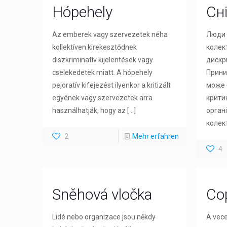
Hópehely
Сн
Az emberek vagy szervezetek néha
Люди а
kollektíven kirekesztődnek
колек
diszkriminatív kijelentések vagy
дискри
cselekedetek miatt. A hópehely
Прини
pejoratív kifejezést ilyenkor a kritizált
може 
egyének vagy szervezetek arra
крити
használhatják, hogy az
[…]
орган
колект
2
Mehr erfahren
4
Sněhová vločka
Co
Lidé nebo organizace jsou někdy
A vece