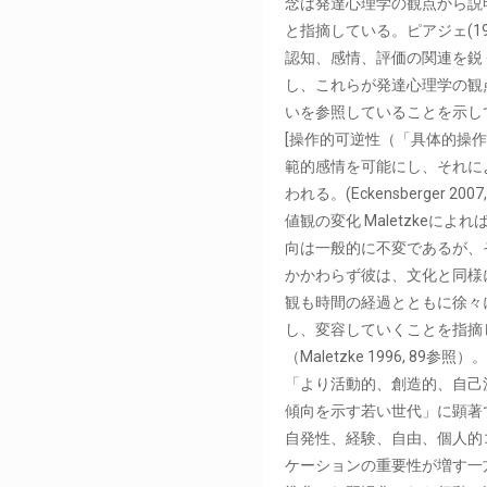
念は発達心理学の観点から説
と指摘している。ピアジェ(19
認知、感情、評価の関連を鋭
し、これらが発達心理学の観
いを参照していることを示し
[操作的可逆性（「具体的操
範的感情を可能にし、それに
われる。(Eckensberger 2007,
値観の変化 Maletzkeによ
向は一般的に不変であるが、
かかわらず彼は、文化と同様
観も時間の経過とともに徐々
し、変容していくことを指摘
（Maletzke 1996, 89参照
「より活動的、創造的、自己
傾向を示す若い世代」に顕著
自発性、経験、自由、個人的
ケーションの重要性が増す一