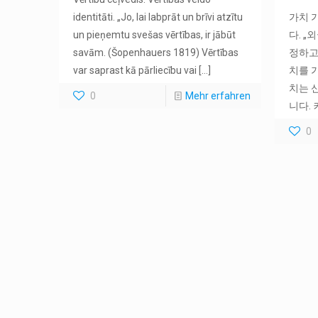
identitāti. „Jo, lai labprāt un brīvi atzītu
가치 
un pieņemtu svešas vērtības, ir jābūt
다. 
savām. (Šopenhauers 1819) Vērtības
정하고
var saprast kā pārliecību vai
[…]
치를 가
치는 
0
Mehr erfahren
니다.
0