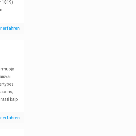
r 1819)
ko
r erfahren
formuoja
laisvai
vertybes,
haueris,
rasti kaip
r erfahren