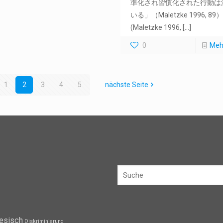
準化され習慣化された行動は
いる」（Maletzke 1996, 89
(Maletzke 1996,
[…]
0
Meh
1
2
3
4
5
nächste Seite
esisch
Diskriminierung