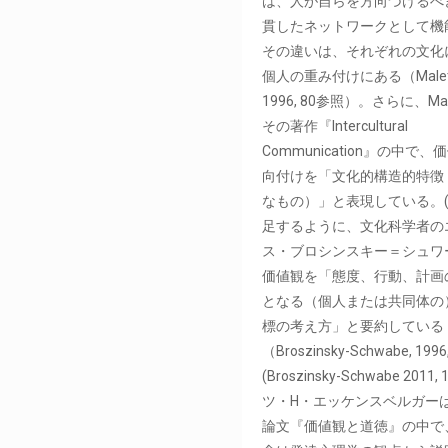
は、人が自らを方向づけるべ
貫したネットワークとして機
その違いは、それぞれの文化
個人の重み付けにある（Malet
1996, 80参照）。さらに、Mal
その著作『Intercultural
Communication』の中で
向付けを「文化的構造的特徴
なもの）」と表現している。
足するように、文化科学者の
ス・ブロシンスキー＝シュワ
価値観を「態度、行動、計画
となる（個人または共同体の
標の考え方」と要約している
（Broszinsky-Schwabe, 199
(Broszinsky-Schwabe 2011,
ツ・H・エッケンスベルガー
論文『価値観と道徳』の中で