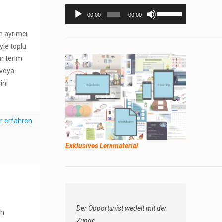
Audio-
Pfeiltasten
00:00
00:00
Player
Hoch/Runter
n ayrımcı
benutzen,
yle toplu
um
bir terim
die
i veya
Lautstärke
ini
zu
regeln.
r erfahren
Exklusives Lernmaterial
Der Opportunist wedelt mit der
ih
Zunge.