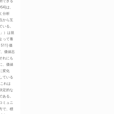
明できる
54)は、
く分析
点から互
ている。
作」）は規
よって養
 511) 価
れば、価値志
それにも
に、価値
に変化
している
）。これは
決定的な
である。
コミュニ
方で、標