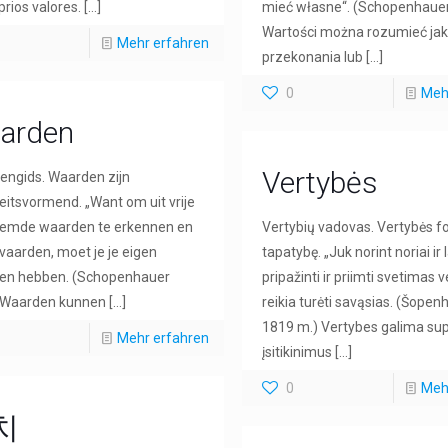
prios valores.
[…]
mieć własne“. (Schopenhaue
Wartości można rozumieć ja
Mehr erfahren
przekonania lub
[…]
0
Meh
arden
Vertybės
ngids. Waarden zijn
teitsvormend. „Want om uit vrije
eemde waarden te erkennen en
Vertybių vadovas. Vertybės 
vaarden, moet je je eigen
tapatybę. „Juk norint noriai ir 
en hebben. (Schopenhauer
pripažinti ir priimti svetimas 
 Waarden kunnen
[…]
reikia turėti savąsias. (Šopen
1819 m.) Vertybes galima sup
Mehr erfahren
įsitikinimus
[…]
0
Meh
치