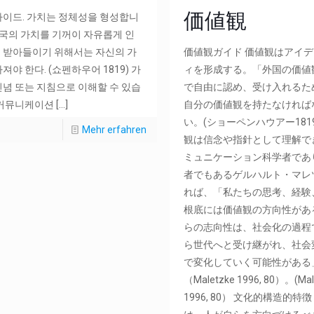
価値観
가이드. 가치는 정체성을 형성합니
„외국의 가치를 기꺼이 자유롭게 인
 받아들이기 위해서는 자신의 가
価値観ガイド 価値観はアイ
져야 한다. (쇼펜하우어 1819) 가
ィを形成する。「外国の価値
신념 또는 지침으로 이해할 수 있습
で自由に認め、受け入れるた
 커뮤니케이션
[…]
自分の価値観を持たなければ
い。(ショーペンハウアー181
Mehr erfahren
観は信念や指針として理解で
ミュニケーション科学者であ
者でもあるゲルハルト・マレ
れば、「私たちの思考、経験
根底には価値観の方向性があ
らの志向性は、社会化の過程
ら世代へと受け継がれ、社会
で変化していく可能性がある
（Maletzke 1996, 80）。(Mal
1996, 80） 文化的構造的特