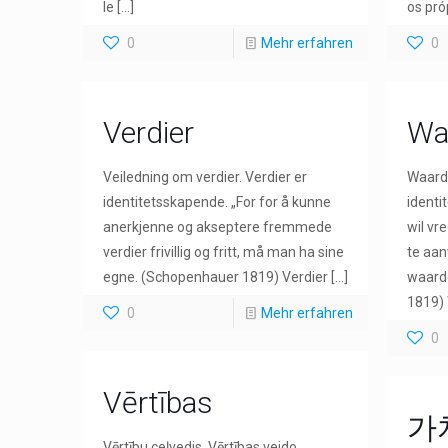
le
[…]
os pró
0
Mehr erfahren
0
Verdier
Wa
Veiledning om verdier. Verdier er
Waarde
identitetsskapende. „For for å kunne
identi
anerkjenne og akseptere fremmede
wil vr
verdier frivillig og fritt, må man ha sine
te aan
egne. (Schopenhauer 1819) Verdier
[…]
waard
1819)
0
Mehr erfahren
0
Vērtības
가
Vērtību ceļvedis. Vērtības veido