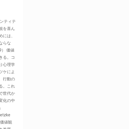
デンティテ
観を喜ん
めには、
ならな
9） 価値
きる。コ
り心理学
ツケによ
、行動の
る。これ
で世代か
変化の中
」
etzke
徴 価値観