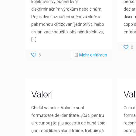
kolektivně vyloučeni kvůli
person
diskriminačním výrokům nebo činům.
declar
Pejorativní označení sněhová vločka
discri
pak mohou kritizovaní jednotlivci nebo
copo d
organizace použít k obvinění kolektivu,
entonc
[…]
0
5
Mehr erfahren
Valori
Val
Ghidul valorilor. Valorile sunt
Guia d
formatoare de identitate. „Căci pentru
formad
a recunoaște și a accepta de bună voie
reconh
și în mod liber valori străine, trebuie să
bom gr