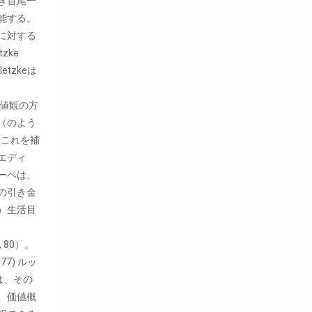
き首尾一
能する。
に対する
zke
etzkeは
、価値観の方
（のよう
(これを補
エディ
ーベは、
の引き金
）生活目
6, 80）。
 177) ルッ
は、その
、価値概