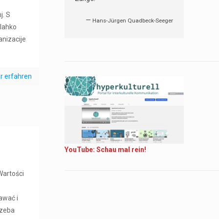
j. S
—
Hans-Jürgen Quadbeck-Seeger
 lahko
anizacije
r erfahren
YouTube: Schau mal rein!
Wartości
awać i
rzeba