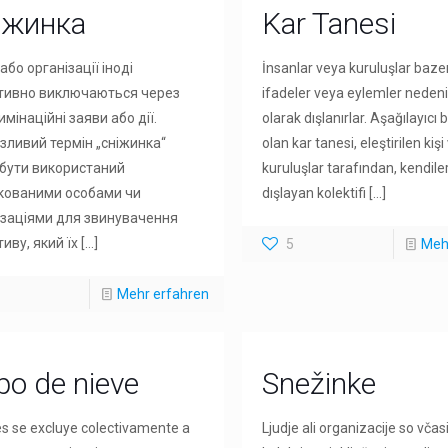
іжинка
Kar Tanesi
бо організації іноді
İnsanlar veya kuruluşlar baze
тивно виключаються через
ifadeler veya eylemler nedeni
мінаційні заяви або дії.
olarak dışlanırlar. Aşağılayıcı 
зливий термін „сніжинка“
olan kar tanesi, eleştirilen kiş
бути використаний
kuruluşlar tarafından, kendiler
кованими особами чи
dışlayan kolektifi
[…]
ізаціями для звинувачення
иву, який їх
[…]
5
Meh
Mehr erfahren
po de nieve
Snežinke
s se excluye colectivamente a
Ljudje ali organizacije so včas