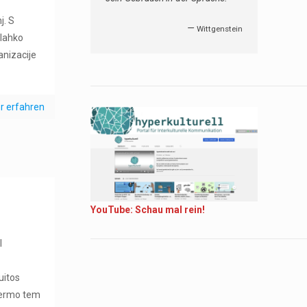
j. S
—
Wittgenstein
 lahko
anizacije
r erfahren
YouTube: Schau mal rein!
l
a
uitos
 termo tem