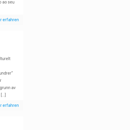
o ao seu
r erfahren
turelt
undrer“
r
grunn av
d
[…]
r erfahren