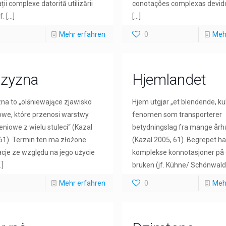
ții complexe datorită utilizării
conotações complexas devid
f.
[…]
[…]
Mehr erfahren
0
Meh
czyzna
Hjemlandet
na to „olśniewające zjawisko
Hjem utgjør „et blendende, kul
owe, które przenosi warstwy
fenomen som transporterer
niowe z wielu stuleci“ (Kazal
betydningslag fra mange årh
61). Termin ten ma złożone
(Kazal 2005, 61). Begrepet ha
cje ze względu na jego użycie
komplekse konnotasjoner på 
]
bruken (jf. Kühne/ Schönwal
Mehr erfahren
0
Meh