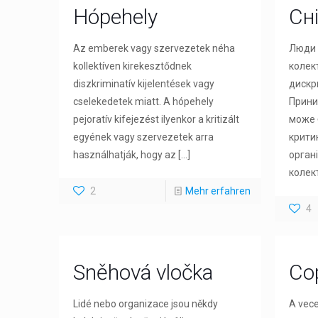
Hópehely
Сн
Az emberek vagy szervezetek néha
Люди а
kollektíven kirekesztődnek
колек
diszkriminatív kijelentések vagy
дискри
cselekedetek miatt. A hópehely
Прини
pejoratív kifejezést ilyenkor a kritizált
може 
egyének vagy szervezetek arra
крити
használhatják, hogy az
[…]
орган
колект
2
Mehr erfahren
4
Sněhová vločka
Co
Lidé nebo organizace jsou někdy
A vece