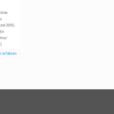
tūras
zu
zal 2005,
 ir
ühne/
]
r erfahren