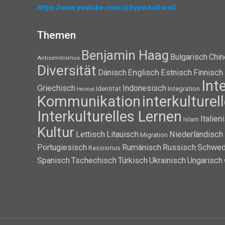
https://www.youtube.com/@hyperkulturell
Themen
Benjamin Haag
Bulgarisch
Chin
Antisemitismus
Diversität
Dänisch
Englisch
Estnisch
Finnisch
Int
Griechisch
Indonesisch
Identität
Integration
Heimat
Kommunikation
interkulture
Interkulturelles Lernen
Italien
Islam
Kultur
Lettisch
Litauisch
Niederländisch
Migration
Portugiesisch
Rumänisch
Russisch
Schwed
Rassismus
Spanisch
Tschechisch
Türkisch
Ukrainisch
Ungarisch