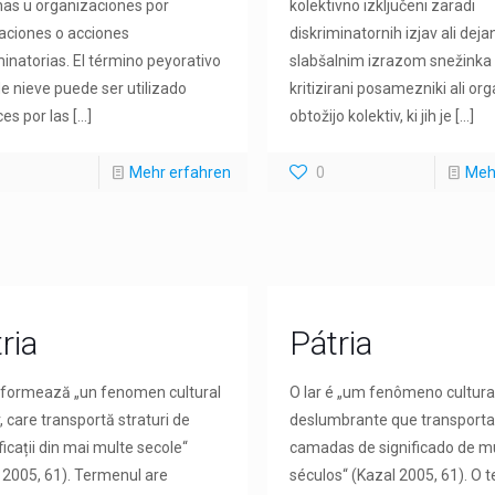
as u organizaciones por
kolektivno izključeni zaradi
aciones o acciones
diskriminatornih izjav ali dejan
minatorias. El término peyorativo
slabšalnim izrazom snežinka
e nieve puede ser utilizado
kritizirani posamezniki ali org
es por las
[…]
obtožijo kolektiv, ki jih je
[…]
Mehr erfahren
0
Meh
ria
Pátria
 formează „un fenomen cultural
O lar é „um fenômeno cultura
r, care transportă straturi de
deslumbrante que transport
icații din mai multe secole“
camadas de significado de m
 2005, 61). Termenul are
séculos“ (Kazal 2005, 61). O