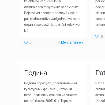
kolektivně vyloučeni kvůli
person
diskriminačním výrokům nebo činům.
declar
Pejorativní označení sněhová vločka
discri
pak mohou kritizovaní jednotlivci nebo
copo d
organizace použít k obvinění kolektivu,
entonc
[…]
0
5
Mehr erfahren
Родина
Pat
Родина образует „ослепительный,
Patria
культурный феномен, который
orbito
переносит слои смысла из многих
semnif
веков“ (Kazal 2005, 61). Термин
(Kazal