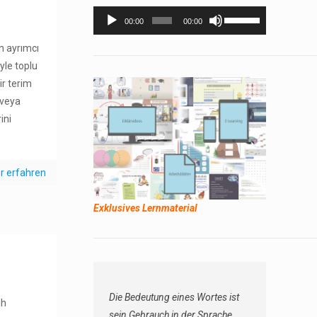
Audio-
Pfeiltasten
00:00
00:00
Player
Hoch/Runter
n ayrımcı
benutzen,
yle toplu
um
bir terim
die
i veya
Lautstärke
ini
zu
regeln.
r erfahren
Exklusives Lernmaterial
Die Bedeutung eines Wortes ist
ih
sein Gebrauch in der Sprache.