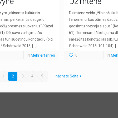
vynė
Dzimtene
 yra „akinantis kultūrinis
Dzimtene veido „žilbinošu kul
nas, perkeliantis daugelio
fenomenu, kas pārnes daud
čių prasmės sluoksnius“ (Kazal
gadsimtu nozīmju slāņus“ (Ka
61). Dėl savo vartojimo šis
61). Terminam tā lietojuma dēļ
as turi sudėtingų konotacijų (plg.
sarežģītas konotācijas (sk. K
 / Schönwald 2015,
[…]
Schönwald 2015, 101-104).
[…
Mehr erfahren
0
Meh
1
2
3
4
5
nächste Seite