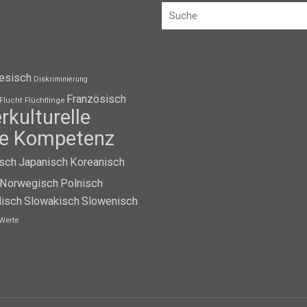
esisch
Diskriminierung
Französisch
Flüchtlinge
Flucht
erkulturelle
lle Kompetenz
isch
Japanisch
Koreanisch
Norwegisch
Polnisch
isch
Slowakisch
Slowenisch
Werte