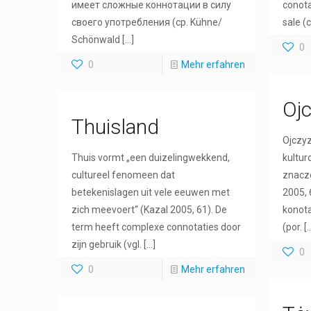
имеет сложные коннотации в силу
conota
своего употребления (ср. Kühne/
sale (c
Schönwald
[…]
0
0
Mehr erfahren
Oj
Thuisland
Ojczyz
Thuis vormt „een duizelingwekkend,
kultur
cultureel fenomeen dat
znacze
betekenislagen uit vele eeuwen met
2005, 
zich meevoert“ (Kazal 2005, 61). De
konota
term heeft complexe connotaties door
(por.
[…
zijn gebruik (vgl.
[…]
0
0
Mehr erfahren