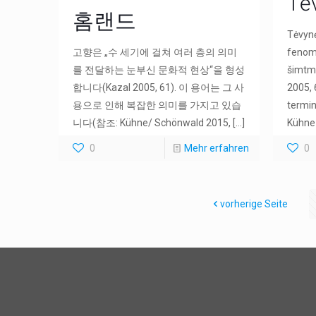
Tė
홈랜드
Tėvynė
고향은 „수 세기에 걸쳐 여러 층의 의미
fenome
를 전달하는 눈부신 문화적 현상“을 형성
šimtme
합니다(Kazal 2005, 61). 이 용어는 그 사
2005, 
용으로 인해 복잡한 의미를 가지고 있습
termin
니다(참조: Kühne/ Schönwald 2015,
[…]
Kühne
0
Mehr erfahren
0
vorherige Seite