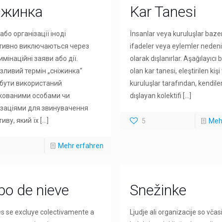
іжинка
Kar Tanesi
бо організації іноді
İnsanlar veya kuruluşlar baze
тивно виключаються через
ifadeler veya eylemler nedeni
мінаційні заяви або дії.
olarak dışlanırlar. Aşağılayıcı 
зливий термін „сніжинка“
olan kar tanesi, eleştirilen kiş
бути використаний
kuruluşlar tarafından, kendiler
кованими особами чи
dışlayan kolektifi
[…]
ізаціями для звинувачення
иву, який їх
[…]
5
Meh
Mehr erfahren
po de nieve
Snežinke
s se excluye colectivamente a
Ljudje ali organizacije so včas