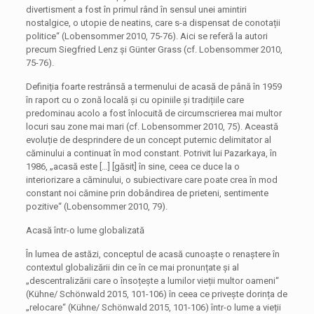
divertisment a fost în primul rând în sensul unei amintiri
nostalgice, o utopie de neatins, care s-a dispensat de conotații
politice“ (Lobensommer 2010, 75-76). Aici se referă la autori
precum Siegfried Lenz și Günter Grass (cf. Lobensommer 2010,
75-76).
Definiția foarte restrânsă a termenului de acasă de până în 1959
în raport cu o zonă locală și cu opiniile și tradițiile care
predominau acolo a fost înlocuită de circumscrierea mai multor
locuri sau zone mai mari (cf. Lobensommer 2010, 75). Această
evoluție de desprindere de un concept puternic delimitator al
căminului a continuat în mod constant. Potrivit lui Pazarkaya, în
1986, „acasă este […] [găsit] în sine, ceea ce duce la o
interiorizare a căminului, o subiectivare care poate crea în mod
constant noi cămine prin dobândirea de prieteni, sentimente
pozitive“ (Lobensommer 2010, 79).
Acasă într-o lume globalizată
În lumea de astăzi, conceptul de acasă cunoaște o renaștere în
contextul globalizării din ce în ce mai pronunțate și al
„descentralizării care o însoțește a lumilor vieții multor oameni“
(Kühne/ Schönwald 2015, 101-106) în ceea ce privește dorința de
„relocare“ (Kühne/ Schönwald 2015, 101-106) într-o lume a vieții