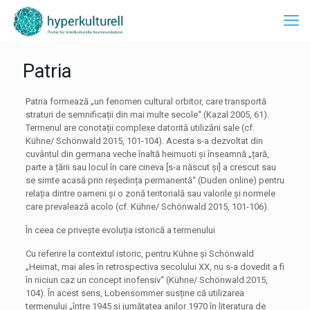
Patria
Patria formează „un fenomen cultural orbitor, care transportă
straturi de semnificații din mai multe secole“ (Kazal 2005, 61).
Termenul are conotații complexe datorită utilizării sale (cf.
Kühne/ Schönwald 2015, 101-104). Acesta s-a dezvoltat din
cuvântul din germana veche înaltă heimuoti și înseamnă „țară,
parte a țării sau locul în care cineva [s-a născut și] a crescut sau
se simte acasă prin reședința permanentă“ (Duden online) pentru
relația dintre oameni și o zonă teritorială sau valorile și normele
care prevalează acolo (cf. Kühne/ Schönwald 2015, 101-106).
În ceea ce privește evoluția istorică a termenului
Cu referire la contextul istoric, pentru Kühne și Schönwald
„Heimat, mai ales în retrospectiva secolului XX, nu s-a dovedit a fi
în niciun caz un concept inofensiv“ (Kühne/ Schönwald 2015,
104). În acest sens, Lobensommer susține că utilizarea
termenului „între 1945 și jumătatea anilor 1970 în literatura de