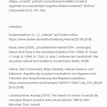
religia „corectă“, precum și practicarea tradițiilor locale și
regionale (nu cunoștințele cognitive despre acestea!)“ (Kühne/
Schönwald 2015, 101-106).
Literatura
Dudenredaktion (o. J.): „Heimat“ auf Duden online.
https://www.duden.de/rechtschreibung/Heimat [25.06.2018].
Kazal, Irene (2005): „Sozialistische Heimat DDR. Landscape,
Nation and Class in the Homeland Debate of the 1950s. În: Kazal,
I./ Voigt, A./ Weil, A./ Zutz, A. (eds.): Kulturen der Landschaft. Idei
de peisaj cultural între tradiție și modernizare. Berlin, 59-80.
Kühne, Olaf/ Schönwald, Antje: Identität, Heimat sowie In- und
Exklusion: Aspekte der sozialen Konstruktion von Eigenem und
Fremdem als Herausforderung des Migrationszeitalters.
https://www.econstor.eu/bitstream/10419/111036/1/ab_013_08.pdf
[25.6.2018].
Lobensommer, Andrea (2010): The Search for Home. Încercări de
concepții despre acasă în texte de proză între 1989 și 2001.
München: Diss. masch.