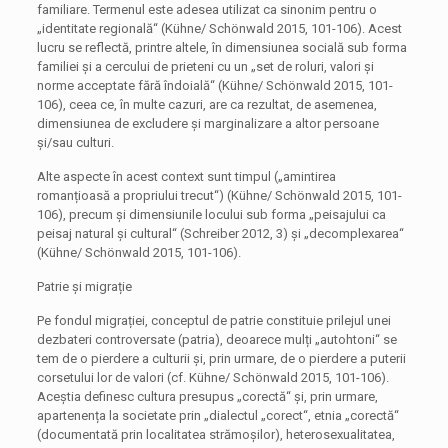
familiare. Termenul este adesea utilizat ca sinonim pentru o
„identitate regională“ (Kühne/ Schönwald 2015, 101-106). Acest
lucru se reflectă, printre altele, în dimensiunea socială sub forma
familiei și a cercului de prieteni cu un „set de roluri, valori și
norme acceptate fără îndoială“ (Kühne/ Schönwald 2015, 101-
106), ceea ce, în multe cazuri, are ca rezultat, de asemenea,
dimensiunea de excludere și marginalizare a altor persoane
și/sau culturi.
Alte aspecte în acest context sunt timpul („amintirea
romanțioasă a propriului trecut“) (Kühne/ Schönwald 2015, 101-
106), precum și dimensiunile locului sub forma „peisajului ca
peisaj natural și cultural“ (Schreiber 2012, 3) și „decomplexarea“
(Kühne/ Schönwald 2015, 101-106).
Patrie și migrație
Pe fondul migrației, conceptul de patrie constituie prilejul unei
dezbateri controversate (patria), deoarece mulți „autohtoni“ se
tem de o pierdere a culturii și, prin urmare, de o pierdere a puterii
corsetului lor de valori (cf. Kühne/ Schönwald 2015, 101-106).
Aceștia definesc cultura presupus „corectă“ și, prin urmare,
apartenența la societate prin „dialectul „corect“, etnia „corectă“
(documentată prin localitatea strămoșilor), heterosexualitatea,