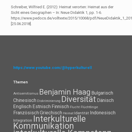
Schreiber, Wilfried E. (2012): Heimat verorten: Heimat aus der
Sicht eines Geographen – In: Neue Didaktik 1, pp. 1-6.
https://www.pedocs.de/volltexte/2015/10068/pdf/NeueDidaktik_1_201
[25.06.2018].
https://www.youtube.com/@hyperkulturell
Themen
Benjamin Haag
Bulgarisch
Antisemitismus
Diversität
Chinesisch
Dänisch
Diskriminierung
Englisch
Estnisch
Finnisch
Flüchtlinge
Flucht
Französisch
Griechisch
Indonesisch
Identität
Heimat
Interkulturelle
Integration
Kommunikation