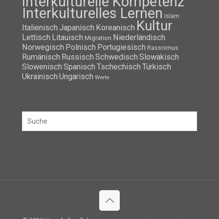
interkulturelle Kompetenz
Interkulturelles Lernen
Islam
Kultur
Italienisch
Japanisch
Koreanisch
Lettisch
Litauisch
Niederländisch
Migration
Norwegisch
Polnisch
Portugiesisch
Rassismus
Rumänisch
Russisch
Schwedisch
Slowakisch
Slowenisch
Spanisch
Tschechisch
Türkisch
Ukrainisch
Ungarisch
Werte