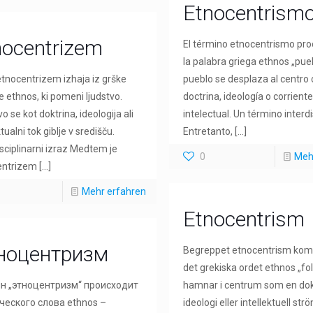
Etnocentrism
nocentrizem
El término etnocentrismo pr
la palabra griega ethnos „pueb
etnocentrizem izhaja iz grške
pueblo se desplaza al centro
 ethnos, ki pomeni ljudstvo.
doctrina, ideología o corrient
o se kot doktrina, ideologija ali
intelectual. Un término interdi
tualni tok giblje v središču.
Entretanto,
[…]
isciplinarni izraz Medtem je
0
Meh
entrizem
[…]
Mehr erfahren
Etnocentrism
ноцентризм
Begreppet etnocentrism kom
det grekiska ordet ethnos „fol
н „этноцентризм“ происходит
hamnar i centrum som en dok
ческого слова ethnos –
ideologi eller intellektuell st