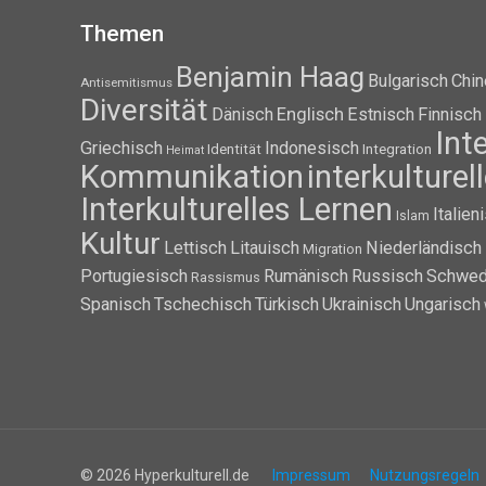
Themen
Benjamin Haag
Bulgarisch
Chin
Antisemitismus
Diversität
Dänisch
Englisch
Estnisch
Finnisch
Int
Griechisch
Indonesisch
Identität
Integration
Heimat
Kommunikation
interkulture
Interkulturelles Lernen
Italien
Islam
Kultur
Lettisch
Litauisch
Niederländisch
Migration
Portugiesisch
Rumänisch
Russisch
Schwed
Rassismus
Spanisch
Tschechisch
Türkisch
Ukrainisch
Ungarisch
© 2026 Hyperkulturell.de
Impressum
Nutzungsregeln