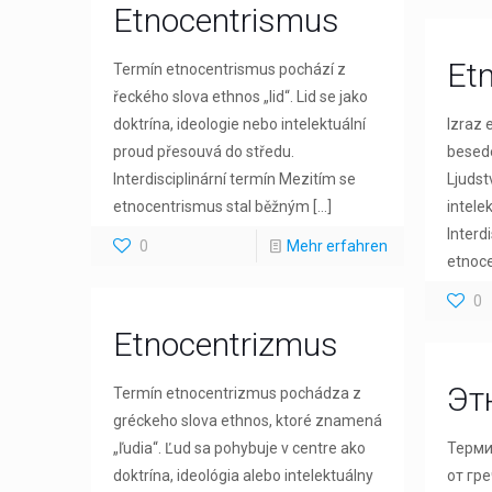
Etnocentrismus
Et
Termín etnocentrismus pochází z
řeckého slova ethnos „lid“. Lid se jako
doktrína, ideologie nebo intelektuální
Izraz 
proud přesouvá do středu.
besede
Interdisciplinární termín Mezitím se
Ljudstv
etnocentrismus stal běžným
[…]
intelek
Interd
0
Mehr erfahren
etnoc
0
Etnocentrizmus
Эт
Termín etnocentrizmus pochádza z
gréckeho slova ethnos, ktoré znamená
„ľudia“. Ľud sa pohybuje v centre ako
Терми
doktrína, ideológia alebo intelektuálny
от гре