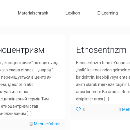
o
Materialschrank
Lexikon
E-Learning
ноцентризм
Etnosentrizm
н „етноцентризм“ походить від
Etnosentrizm terimi Yunanca
ого слова ethnos – „народ“.
„halk“ kelimesinden gelmekted
 переміщується в центр як
bir doktrin, ideoloji veya entel
на, ідеологія або
akım olarak merkeze taşınır. D
ктуальна течія.
arası bir terim Bu arada, etn
сциплінарний термін Тим
disiplinler arası
[…]
 етноцентризм став
0
Meh
ьновживаним
[…]
Mehr erfahren