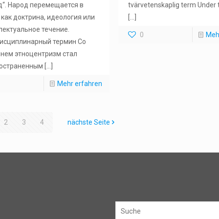
д“. Народ перемещается в
tvärvetenskaplig term Under 
 как доктрина, идеология или
[…]
лектуальное течение.
0
Meh
сциплинарный термин Со
нем этноцентризм стал
остраненным
[…]
Mehr erfahren
2
3
4
nächste Seite