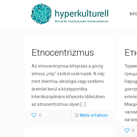
Inf
Etnocentrizmus
Ет
Az etnocentrizmus kifejezés a görög
Термі
etnosz „nép“ szóból származik. A nép
грецьк
mint doktrína, ideológia vagy szellemi
Народ
áramlat kerül a középpontba.
доктри
Interdiszciplináris kifejezés Időközben
інтеле
az etnocentrizmus olyan
[…]
Міжди
часом
0
Mehr erfahren
загал
0