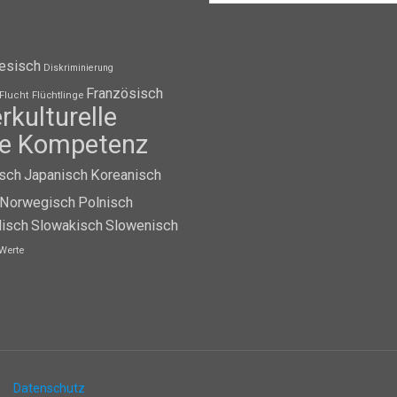
esisch
Diskriminierung
Französisch
Flüchtlinge
Flucht
erkulturelle
lle Kompetenz
isch
Japanisch
Koreanisch
Norwegisch
Polnisch
isch
Slowakisch
Slowenisch
Werte
Datenschutz