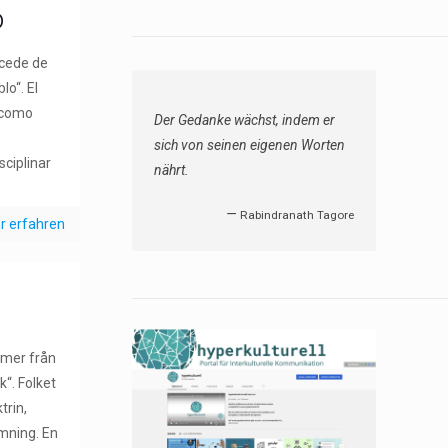
o
ocede de
lo“. El
 como
Wir gehören einer Zeit an, deren
e
Kultur in Gefahr ist, an den
sciplinar
Mitteln der Kultur zugrunde zu
gehen.
r erfahren
—
Friedrich Nietzsche
mer från
k“. Folket
trin,
römning. En