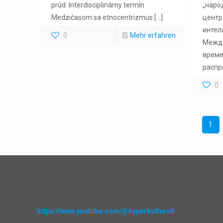
prúd. Interdisciplinárny termín
„наро
Medzičasom sa etnocentrizmus
[…]
центр
интел
0
Mehr erfahren
Межди
време
распр
0
1
https://www.youtube.com/@hyperkulturell