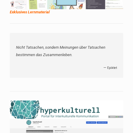
Exklusives Lernmaterial
Niemand ist so barbarisch, daß er nicht zivilisiert werden
kann, wenn er der Kultur ein geduldiges Ohr leiht.
—
Horaz