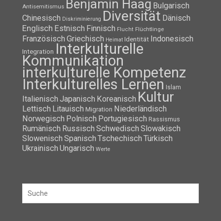
Benjamin Haag
Bulgarisch
Antisemitismus
Diversität
Chinesisch
Dänisch
Diskriminierung
Englisch
Estnisch
Finnisch
Flüchtlinge
Flucht
Französisch
Griechisch
Indonesisch
Identität
Heimat
Interkulturelle
Integration
Kommunikation
interkulturelle Kompetenz
Interkulturelles Lernen
Islam
Kultur
Italienisch
Japanisch
Koreanisch
Lettisch
Litauisch
Niederländisch
Migration
Norwegisch
Polnisch
Portugiesisch
Rassismus
Rumänisch
Russisch
Schwedisch
Slowakisch
Slowenisch
Spanisch
Tschechisch
Türkisch
Ukrainisch
Ungarisch
Werte