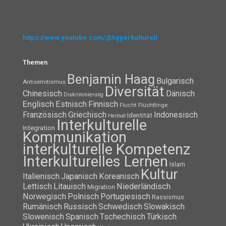
https://www.youtube.com/@hyperkulturell
Themen
Benjamin Haag
Bulgarisch
Antisemitismus
Diversität
Chinesisch
Dänisch
Diskriminierung
Englisch
Estnisch
Finnisch
Flüchtlinge
Flucht
Französisch
Griechisch
Indonesisch
Identität
Heimat
Interkulturelle
Integration
Kommunikation
interkulturelle Kompetenz
Interkulturelles Lernen
Islam
Kultur
Italienisch
Japanisch
Koreanisch
Lettisch
Litauisch
Niederländisch
Migration
Norwegisch
Polnisch
Portugiesisch
Rassismus
Rumänisch
Russisch
Schwedisch
Slowakisch
Slowenisch
Spanisch
Tschechisch
Türkisch