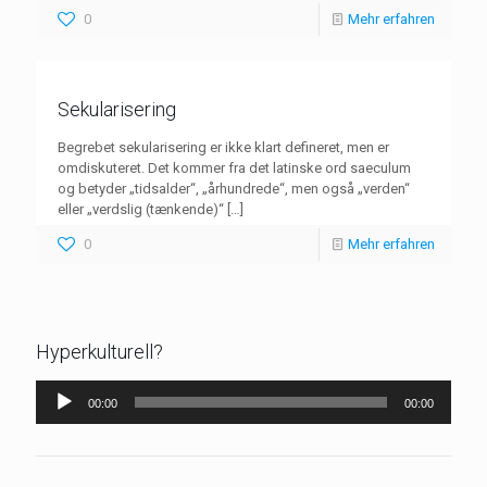
0
Mehr erfahren
Sekularisering
Begrebet sekularisering er ikke klart defineret, men er
omdiskuteret. Det kommer fra det latinske ord saeculum
og betyder „tidsalder“, „århundrede“, men også „verden“
eller „verdslig (tænkende)“
[…]
0
Mehr erfahren
Hyperkulturell?
Audio-
00:00
00:00
Player