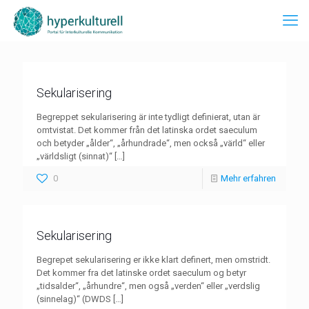
Sekularisering
Begreppet sekularisering är inte tydligt definierat, utan är
omtvistat. Det kommer från det latinska ordet saeculum
och betyder „ålder“, „århundrade“, men också „värld“ eller
„världsligt (sinnat)“
[…]
0
Mehr erfahren
Sekularisering
Begrepet sekularisering er ikke klart definert, men omstridt.
Det kommer fra det latinske ordet saeculum og betyr
„tidsalder“, „århundre“, men også „verden“ eller „verdslig
(sinnelag)“ (DWDS
[…]