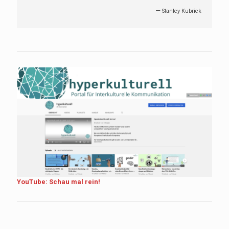
reden.
—
William Somerset Maugham
YouTube: Schau mal rein!