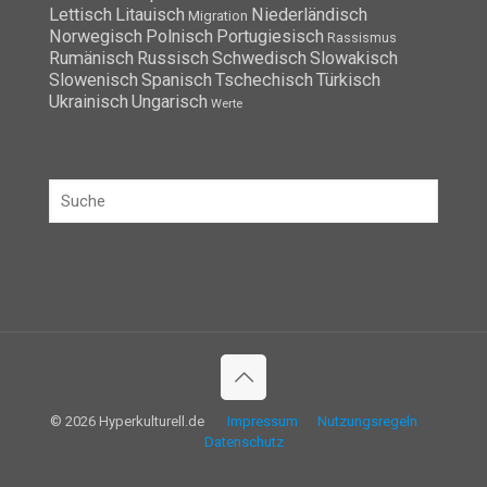
Kultur
Italienisch
Japanisch
Koreanisch
Lettisch
Litauisch
Niederländisch
Migration
Norwegisch
Polnisch
Portugiesisch
Rassismus
Rumänisch
Russisch
Schwedisch
Slowakisch
Slowenisch
Spanisch
Tschechisch
Türkisch
Ukrainisch
Ungarisch
Werte
© 2026 Hyperkulturell.de
Impressum
Nutzungsregeln
Datenschutz