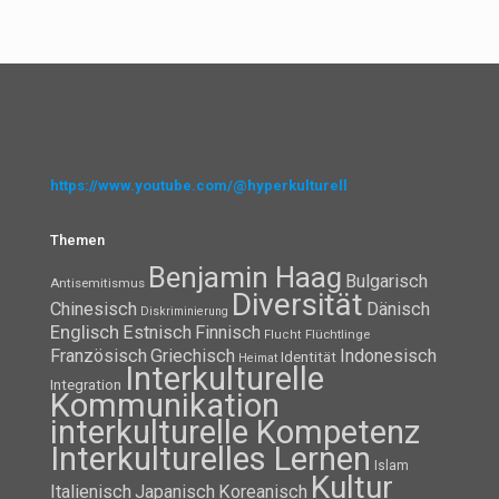
https://www.youtube.com/@hyperkulturell
Themen
Benjamin Haag
Bulgarisch
Antisemitismus
Diversität
Chinesisch
Dänisch
Diskriminierung
Englisch
Estnisch
Finnisch
Flüchtlinge
Flucht
Französisch
Griechisch
Indonesisch
Identität
Heimat
Interkulturelle
Integration
Kommunikation
interkulturelle Kompetenz
Interkulturelles Lernen
Islam