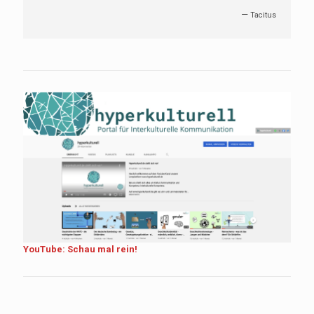
—
Laotse
YouTube: Schau mal rein!