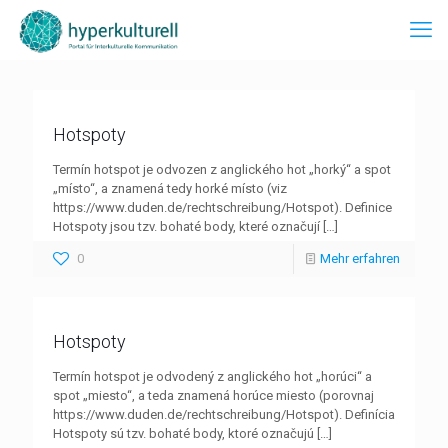
Hotspoty
Termín hotspot je odvozen z anglického hot „horký“ a spot
„místo“, a znamená tedy horké místo (viz
https://www.duden.de/rechtschreibung/Hotspot). Definice
Hotspoty jsou tzv. bohaté body, které označují
[…]
0
Mehr erfahren
Hotspoty
Termín hotspot je odvodený z anglického hot „horúci“ a
spot „miesto“, a teda znamená horúce miesto (porovnaj
https://www.duden.de/rechtschreibung/Hotspot). Definícia
Hotspoty sú tzv. bohaté body, ktoré označujú
[…]