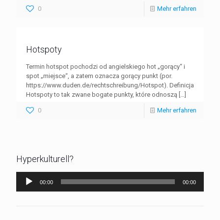
0
Mehr erfahren
Hotspoty
Termin hotspot pochodzi od angielskiego hot „gorący“ i
spot „miejsce“, a zatem oznacza gorący punkt (por.
https://www.duden.de/rechtschreibung/Hotspot). Definicja
Hotspoty to tak zwane bogate punkty, które odnoszą
[…]
0
Mehr erfahren
Hyperkulturell?
Audio-
00:00
00:00
Player