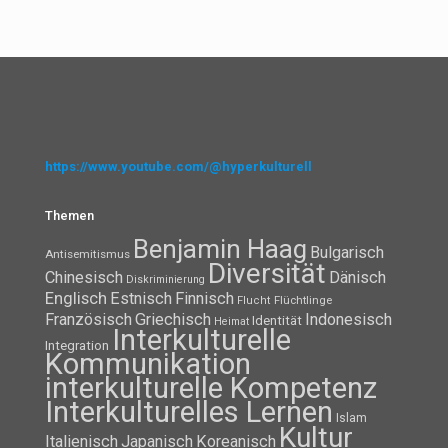
https://www.youtube.com/@hyperkulturell
Themen
Benjamin Haag
Bulgarisch
Antisemitismus
Diversität
Chinesisch
Dänisch
Diskriminierung
Englisch
Estnisch
Finnisch
Flüchtlinge
Flucht
Französisch
Griechisch
Indonesisch
Identität
Heimat
Interkulturelle
Integration
Kommunikation
interkulturelle Kompetenz
Interkulturelles Lernen
Islam
Kultur
Italienisch
Japanisch
Koreanisch