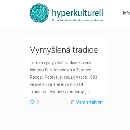
Inf
Vymyšlená tradice
Termín vymyšlená tradice zavedli
historici Eric Hobsbawn a Terence
Ranger. Poprvé jej použili v roce 1983
ve své knize The Invention Of
Tradition. Vynálezy moderny
[…]
0
Mehr erfahren