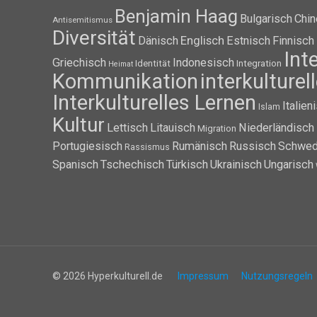
Benjamin Haag
Bulgarisch
Chin
Antisemitismus
Diversität
Dänisch
Englisch
Estnisch
Finnisch
Int
Griechisch
Indonesisch
Identität
Integration
Heimat
Kommunikation
interkulture
Interkulturelles Lernen
Italien
Islam
Kultur
Lettisch
Litauisch
Niederländisch
Migration
Portugiesisch
Rumänisch
Russisch
Schwed
Rassismus
Spanisch
Tschechisch
Türkisch
Ukrainisch
Ungarisch
© 2026 Hyperkulturell.de
Impressum
Nutzungsregeln