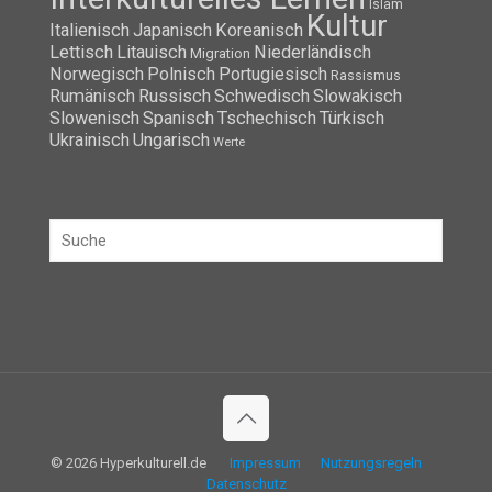
Islam
Kultur
Italienisch
Japanisch
Koreanisch
Lettisch
Litauisch
Niederländisch
Migration
Norwegisch
Polnisch
Portugiesisch
Rassismus
Rumänisch
Russisch
Schwedisch
Slowakisch
Slowenisch
Spanisch
Tschechisch
Türkisch
Ukrainisch
Ungarisch
Werte
© 2026 Hyperkulturell.de
Impressum
Nutzungsregeln
Datenschutz