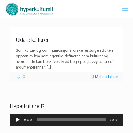
Uklare kulturer
Som kultur- og kommunikasjonsforsker er Jürgen Bolten
opptatt av hva som egentlig defineres som kulturer og
hvordan de kan beskrives. Med begrepet „fuzzy cultures“
argumenterer han
[…]
0
Mehr erfahren
Hyperkulturell?
Audio-
00:00
00:00
Player