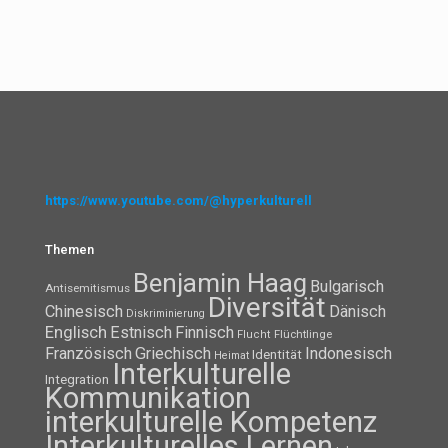
https://www.youtube.com/@hyperkulturell
Themen
Benjamin Haag
Bulgarisch
Antisemitismus
Diversität
Chinesisch
Dänisch
Diskriminierung
Englisch
Estnisch
Finnisch
Flüchtlinge
Flucht
Französisch
Griechisch
Indonesisch
Identität
Heimat
Interkulturelle
Integration
Kommunikation
interkulturelle Kompetenz
Interkulturelles Lernen