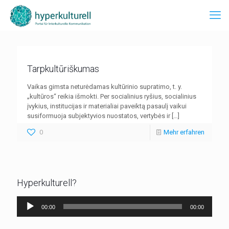
Tarpkultūriškumas
Vaikas gimsta neturėdamas kultūrinio supratimo, t. y.
„kultūros“ reikia išmokti. Per socialinius ryšius, socialinius
įvykius, institucijas ir materialiai paveiktą pasaulį vaikui
susiformuoja subjektyvios nuostatos, vertybės ir
[…]
0
Mehr erfahren
Hyperkulturell?
Audio-
00:00
00:00
Player