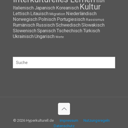
Islam
Kultur
Italienisch
Japanisch
Koreanisch
Lettisch
Litauisch
Niederländisch
Migration
Norwegisch
Polnisch
Portugiesisch
Rassismus
Rumänisch
Russisch
Schwedisch
Slowakisch
Slowenisch
Spanisch
Tschechisch
Türkisch
Ukrainisch
Ungarisch
Werte
© 2026 Hyperkulturell.de
Impressum
Nutzungsregeln
Datenschutz