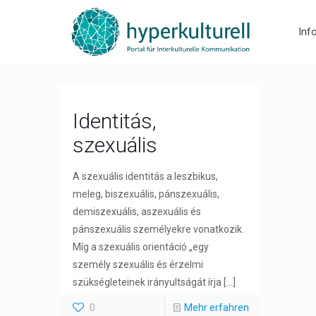
Inf
Identitás,
szexuális
A szexuális identitás a leszbikus,
meleg, biszexuális, pánszexuális,
demiszexuális, aszexuális és
pánszexuális személyekre vonatkozik.
Míg a szexuális orientáció „egy
személy szexuális és érzelmi
szükségleteinek irányultságát írja
[…]
0
Mehr erfahren