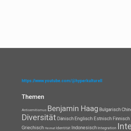
https://www.youtube.com/@hyperkulturell
Themen
Benjamin Haag
Bulgarisch
Chin
Antisemitismus
Diversität
Dänisch
Englisch
Estnisch
Finnisch
Int
Griechisch
Indonesisch
Identität
Integration
Heimat