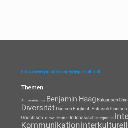
https://www.youtube.com/@hyperkulturell
Themen
Benjamin Haag
Bulgarisch
Chin
Antisemitismus
Diversität
Dänisch
Englisch
Estnisch
Finnisch
Int
Griechisch
Indonesisch
Identität
Integration
Heimat
Kommunikation
interkulture