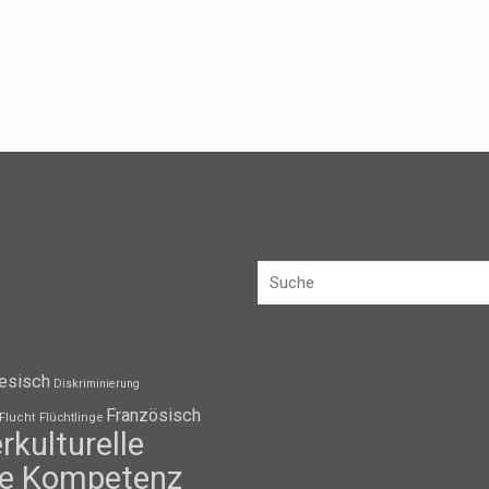
esisch
Diskriminierung
Französisch
Flüchtlinge
Flucht
erkulturelle
lle Kompetenz