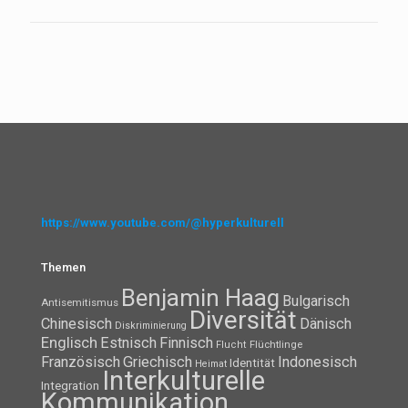
https://www.youtube.com/@hyperkulturell
Themen
Benjamin Haag
Bulgarisch
Antisemitismus
Diversität
Chinesisch
Dänisch
Diskriminierung
Englisch
Estnisch
Finnisch
Flüchtlinge
Flucht
Französisch
Griechisch
Indonesisch
Identität
Heimat
Interkulturelle
Integration
Kommunikation