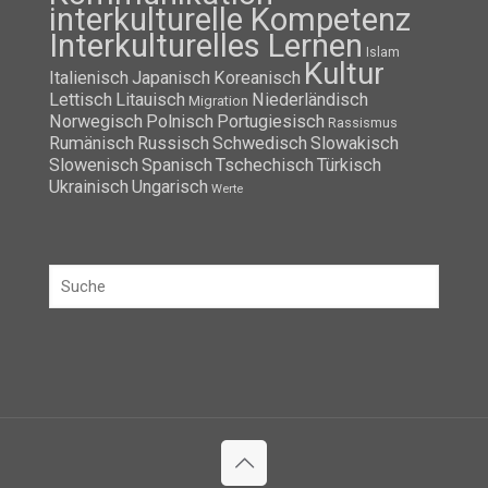
interkulturelle Kompetenz
Interkulturelles Lernen
Islam
Kultur
Italienisch
Japanisch
Koreanisch
Lettisch
Litauisch
Niederländisch
Migration
Norwegisch
Polnisch
Portugiesisch
Rassismus
Rumänisch
Russisch
Schwedisch
Slowakisch
Slowenisch
Spanisch
Tschechisch
Türkisch
Ukrainisch
Ungarisch
Werte