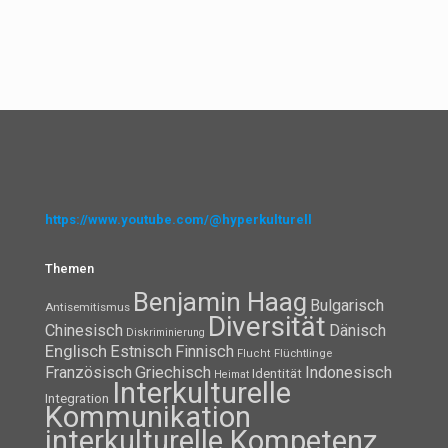
https://www.youtube.com/@hyperkulturell
Themen
Benjamin Haag
Bulgarisch
Antisemitismus
Diversität
Chinesisch
Dänisch
Diskriminierung
Englisch
Estnisch
Finnisch
Flüchtlinge
Flucht
Französisch
Griechisch
Indonesisch
Identität
Heimat
Interkulturelle
Integration
Kommunikation
interkulturelle Kompetenz