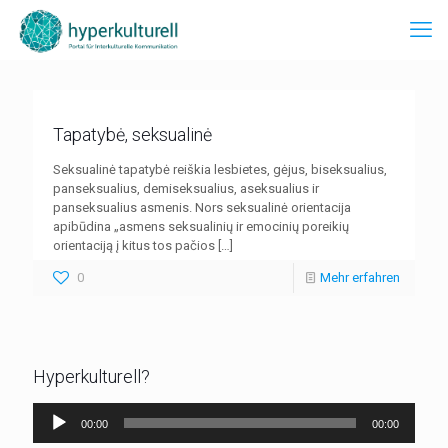
Tapatybė, seksualinė
Seksualinė tapatybė reiškia lesbietes, gėjus, biseksualius,
panseksualius, demiseksualius, aseksualius ir
panseksualius asmenis. Nors seksualinė orientacija
apibūdina „asmens seksualinių ir emocinių poreikių
orientaciją į kitus tos pačios
[…]
0
Mehr erfahren
Hyperkulturell?
Audio-
00:00
00:00
Player