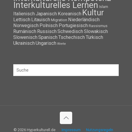
Interkulturelles Lernen
Islam
Kultur
Italienisch
Japanisch
Koreanisch
Lettisch
Litauisch
Niederländisch
Migration
Norwegisch
Polnisch
Portugiesisch
Rassismus
Rumänisch
Russisch
Schwedisch
Slowakisch
Slowenisch
Spanisch
Tschechisch
Türkisch
Ukrainisch
Ungarisch
Werte
© 2026 Hyperkulturell.de
Impressum
Nutzungsregeln