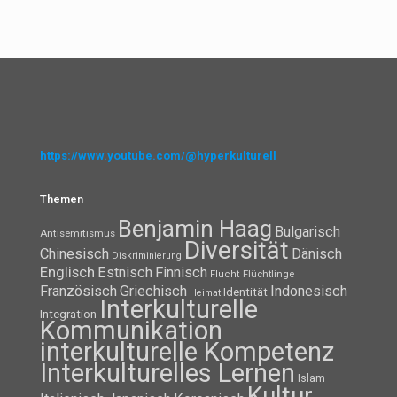
https://www.youtube.com/@hyperkulturell
Themen
Benjamin Haag
Bulgarisch
Antisemitismus
Diversität
Chinesisch
Dänisch
Diskriminierung
Englisch
Estnisch
Finnisch
Flüchtlinge
Flucht
Französisch
Griechisch
Indonesisch
Identität
Heimat
Interkulturelle
Integration
Kommunikation
interkulturelle Kompetenz
Interkulturelles Lernen
Islam
Kultur