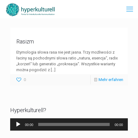
Rasizm
Etymologia słowa rasa nie jest jasna. Trzy możliwości z
łaciny są pochodnymi słowa ratio „natura, esencja“, radix
„korzeń“ lub generatio „prokreacja“. Wszystkie warianty
można pogodzić z
[…]
0
Mehr erfahren
Hyperkulturell?
Audio-
00:00
00:00
Player