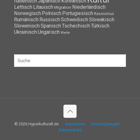
Italienisch
Japanisch
Koreanisch
Lettisch
Litauisch
Niederländisch
Migration
Norwegisch
Polnisch
Portugiesisch
Rassismus
Rumänisch
Russisch
Schwedisch
Slowakisch
Slowenisch
Spanisch
Tschechisch
Türkisch
Ukrainisch
Ungarisch
Werte
© 2026 Hyperkulturell.de
Impressum
Nutzungsregeln
Datenschutz