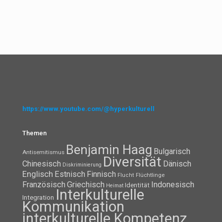
https://www.youtube.com/@hyperkulturell
Themen
Benjamin Haag
Bulgarisch
Antisemitismus
Diversität
Chinesisch
Dänisch
Diskriminierung
Englisch
Estnisch
Finnisch
Flüchtlinge
Flucht
Französisch
Griechisch
Indonesisch
Identität
Heimat
Interkulturelle
Integration
Kommunikation
interkulturelle Kompetenz