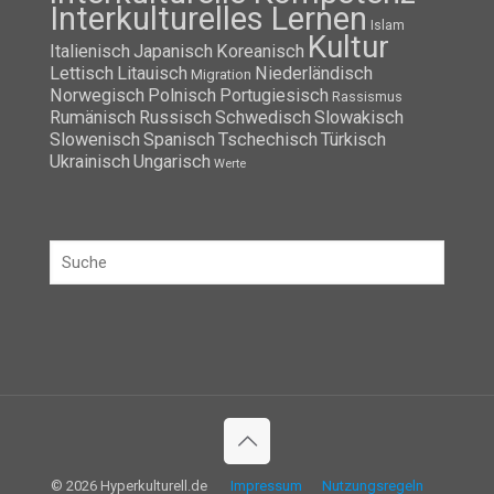
Interkulturelles Lernen
Islam
Kultur
Italienisch
Japanisch
Koreanisch
Lettisch
Litauisch
Niederländisch
Migration
Norwegisch
Polnisch
Portugiesisch
Rassismus
Rumänisch
Russisch
Schwedisch
Slowakisch
Slowenisch
Spanisch
Tschechisch
Türkisch
Ukrainisch
Ungarisch
Werte
© 2026 Hyperkulturell.de
Impressum
Nutzungsregeln