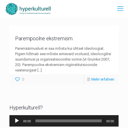
Parempoolne ekstremism
Paremäärmuslust ei saa mõista kui ühtset ideoloogiat.
Pigem hõlmab see mõiste erinevaid voolusid, ideoloogilisi
suundumusi ja organisatsioonilisi vorme (vt Grumke 2007,
20). Parempoolne ekstremism riigiinstitutsioonide
vaatenurgast
[…]
0
Mehr erfahren
Hyperkulturell?
Audio-
00:00
00:00
Player