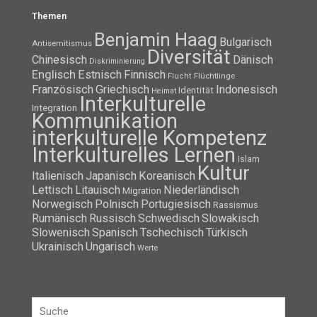
Themen
Benjamin Haag
Bulgarisch
Antisemitismus
Diversität
Chinesisch
Dänisch
Diskriminierung
Englisch
Estnisch
Finnisch
Flüchtlinge
Flucht
Französisch
Griechisch
Indonesisch
Identität
Heimat
Interkulturelle
Integration
Kommunikation
interkulturelle Kompetenz
Interkulturelles Lernen
Islam
Kultur
Italienisch
Japanisch
Koreanisch
Lettisch
Litauisch
Niederländisch
Migration
Norwegisch
Polnisch
Portugiesisch
Rassismus
Rumänisch
Russisch
Schwedisch
Slowakisch
Slowenisch
Spanisch
Tschechisch
Türkisch
Ukrainisch
Ungarisch
Werte