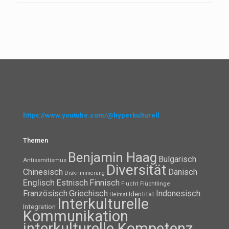
https://www.youtube.com/@hyperkulturell
Themen
Benjamin Haag
Bulgarisch
Antisemitismus
Diversität
Chinesisch
Dänisch
Diskriminierung
Englisch
Estnisch
Finnisch
Flüchtlinge
Flucht
Französisch
Griechisch
Indonesisch
Identität
Heimat
Interkulturelle
Integration
Kommunikation
interkulturelle Kompetenz