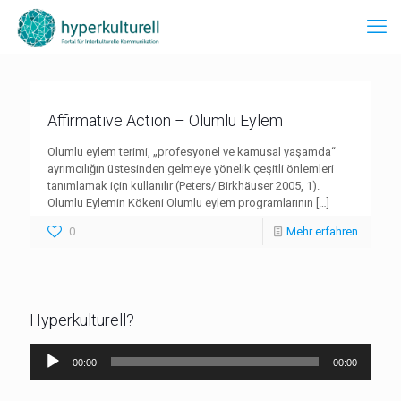
Affirmative Action – Olumlu Eylem
Olumlu eylem terimi, „profesyonel ve kamusal yaşamda“
ayrımcılığın üstesinden gelmeye yönelik çeşitli önlemleri
tanımlamak için kullanılır (Peters/ Birkhäuser 2005, 1).
Olumlu Eylemin Kökeni Olumlu eylem programlarının
[…]
0
Mehr erfahren
Hyperkulturell?
Audio-
00:00
00:00
Player