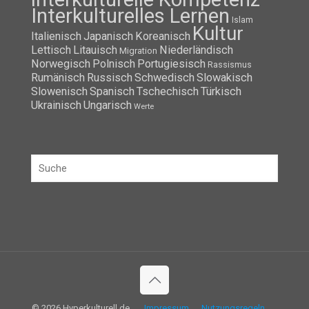
Interkulturelles Lernen
Islam
Kultur
Italienisch
Japanisch
Koreanisch
Lettisch
Litauisch
Niederländisch
Migration
Norwegisch
Polnisch
Portugiesisch
Rassismus
Rumänisch
Russisch
Schwedisch
Slowakisch
Slowenisch
Spanisch
Tschechisch
Türkisch
Ukrainisch
Ungarisch
Werte
© 2026 Hyperkulturell.de
Impressum
Nutzungsregeln