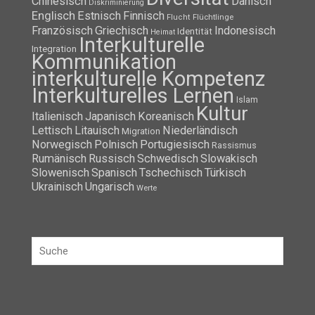
Chinesisch
Dänisch
Diskriminierung
Englisch
Estnisch
Finnisch
Flüchtlinge
Flucht
Französisch
Griechisch
Indonesisch
Identität
Heimat
Interkulturelle
Integration
Kommunikation
interkulturelle Kompetenz
Interkulturelles Lernen
Islam
Kultur
Italienisch
Japanisch
Koreanisch
Lettisch
Litauisch
Niederländisch
Migration
Norwegisch
Polnisch
Portugiesisch
Rassismus
Rumänisch
Russisch
Schwedisch
Slowakisch
Slowenisch
Spanisch
Tschechisch
Türkisch
Ukrainisch
Ungarisch
Werte