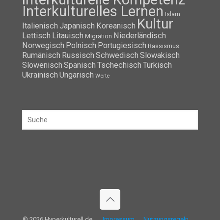
Interkulturelles Lernen
Islam
Kultur
Italienisch
Japanisch
Koreanisch
Lettisch
Litauisch
Niederländisch
Migration
Norwegisch
Polnisch
Portugiesisch
Rassismus
Rumänisch
Russisch
Schwedisch
Slowakisch
Slowenisch
Spanisch
Tschechisch
Türkisch
Ukrainisch
Ungarisch
Werte
© 2026 Hyperkulturell.de
Impressum
Nutzungsregeln