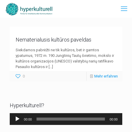
Nematerialusis kultūros paveldas
Siekdamos pabrėžti ne tik kultūros, bet ir gamtos
ypatumus, 1972 m. 190 Jungtinių Tautų švietimo, mokslo ir
kultūros organizacijos (UNESCO) valstybių narių ratifikavo
Pasaulio kultūros ir
[…]
0
Mehr erfahren
Hyperkulturell?
Audio-
00:00
00:00
Player