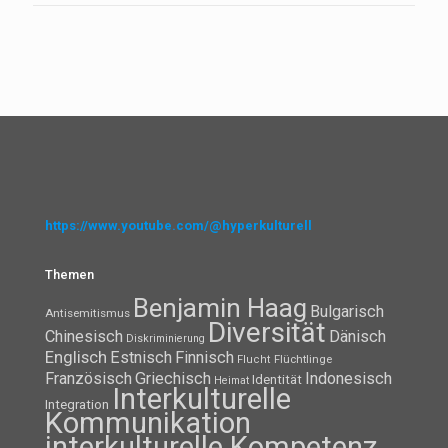
https://www.youtube.com/@hyperkulturell
Themen
Benjamin Haag
Bulgarisch
Antisemitismus
Diversität
Chinesisch
Dänisch
Diskriminierung
Englisch
Estnisch
Finnisch
Flüchtlinge
Flucht
Französisch
Griechisch
Indonesisch
Identität
Heimat
Interkulturelle
Integration
Kommunikation
interkulturelle Kompetenz