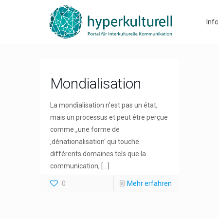
Inf
Mondialisation
La mondialisation n’est pas un état,
mais un processus et peut être perçue
comme „une forme de
‚dénationalisation‘ qui touche
différents domaines tels que la
communication,
[…]
0
Mehr erfahren