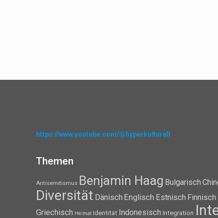
https://www.youtube.com/@hyperkulturell
Themen
Benjamin Haag
Bulgarisch
Chin
Antisemitismus
Diversität
Dänisch
Englisch
Estnisch
Finnisch
Int
Griechisch
Indonesisch
Identität
Integration
Heimat