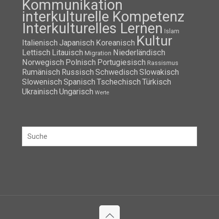
Kommunikation
interkulturelle Kompetenz
Interkulturelles Lernen
Islam
Kultur
Italienisch
Japanisch
Koreanisch
Lettisch
Litauisch
Niederländisch
Migration
Norwegisch
Polnisch
Portugiesisch
Rassismus
Rumänisch
Russisch
Schwedisch
Slowakisch
Slowenisch
Spanisch
Tschechisch
Türkisch
Ukrainisch
Ungarisch
Werte