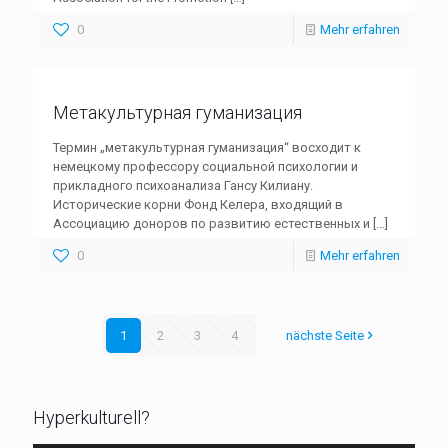
0
Mehr erfahren
Метакультурная гуманизация
Термин „метакультурная гуманизация“ восходит к
немецкому профессору социальной психологии и
прикладного психоанализа Гансу Килиану.
Исторические корни Фонд Келера, входящий в
Ассоциацию доноров по развитию естественных и
[…]
0
Mehr erfahren
1
2
3
4
nächste Seite
Hyperkulturell?