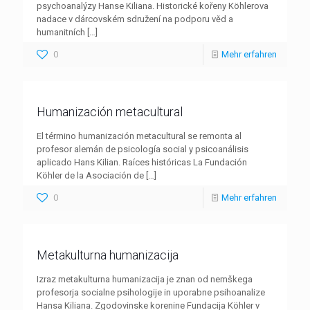
psychoanalýzy Hanse Kiliana. Historické kořeny Köhlerova
nadace v dárcovském sdružení na podporu věd a
humanitních
[…]
0
Mehr erfahren
Humanización metacultural
El término humanización metacultural se remonta al
profesor alemán de psicología social y psicoanálisis
aplicado Hans Kilian. Raíces históricas La Fundación
Köhler de la Asociación de
[…]
0
Mehr erfahren
Metakulturna humanizacija
Izraz metakulturna humanizacija je znan od nemškega
profesorja socialne psihologije in uporabne psihoanalize
Hansa Kiliana. Zgodovinske korenine Fundacija Köhler v