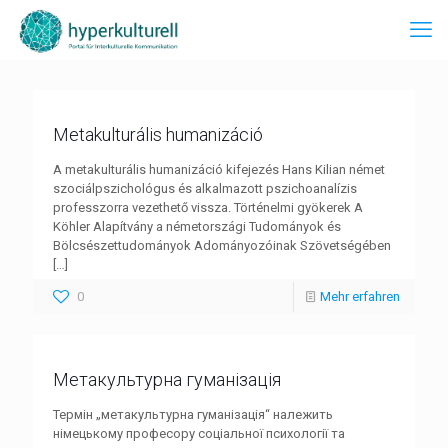
Metakulturális humanizáció
A metakulturális humanizáció kifejezés Hans Kilian német
szociálpszichológus és alkalmazott pszichoanalízis
professzorra vezethető vissza. Történelmi gyökerek A
Köhler Alapítvány a németországi Tudományok és
Bölcsészettudományok Adományozóinak Szövetségében
[…]
0
Mehr erfahren
Метакультурна гуманізація
Термін „метакультурна гуманізація“ належить
німецькому професору соціальної психології та