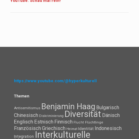
YouTube: Schau mal rein!
https://www.youtube.com/@hyperkulturell
Themen
Benjamin Haag
Bulgarisch
Antisemitismus
Diversität
Chinesisch
Dänisch
Diskriminierung
Englisch
Estnisch
Finnisch
Flüchtlinge
Flucht
Französisch
Griechisch
Indonesisch
Identität
Heimat
Interkulturelle
Integration