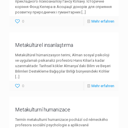
прикладного психоаналізу Гансу Кіліану. Історичне
коріння Фонд Келера в Асоціації донорів для сприяння
розвитку природничих і гуманітарних
[…]
0
Mehr erfahren
Metakültürel insanlaştırma
Metakültürel hümanizasyon terimi, Alman sosyal psikoloji
ve uygulamalı psikanaliz profesörü Hans Kilian’a kadar
uzanmaktadır. Tarihsel kökler Almanya’daki Bilim ve Beşeri
Bilimleri Destekleme Bağışçılar Birliği bünyesindeki Köhler
[…]
0
Mehr erfahren
Metakulturní humanizace
Termín metakulturní humanizace pochází od německého
profesora sociální psychologie a aplikované