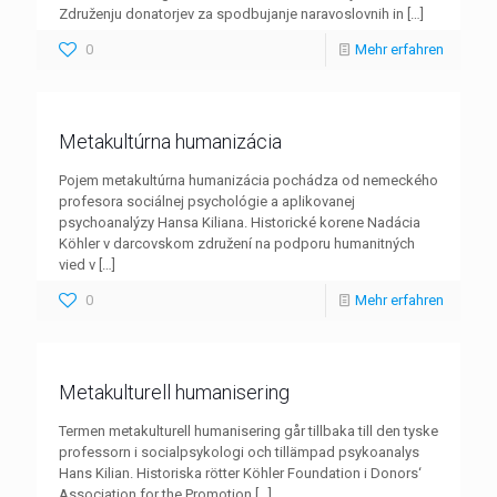
Združenju donatorjev za spodbujanje naravoslovnih in
[…]
0
Mehr erfahren
Metakultúrna humanizácia
Pojem metakultúrna humanizácia pochádza od nemeckého
profesora sociálnej psychológie a aplikovanej
psychoanalýzy Hansa Kiliana. Historické korene Nadácia
Köhler v darcovskom združení na podporu humanitných
vied v
[…]
0
Mehr erfahren
Metakulturell humanisering
Termen metakulturell humanisering går tillbaka till den tyske
professorn i socialpsykologi och tillämpad psykoanalys
Hans Kilian. Historiska rötter Köhler Foundation i Donors‘
Association for the Promotion
[…]