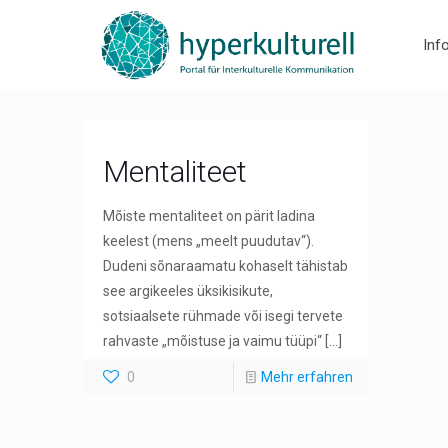
Inf
Mentaliteet
Mõiste mentaliteet on pärit ladina
keelest (mens „meelt puudutav“).
Dudeni sõnaraamatu kohaselt tähistab
see argikeeles üksikisikute,
sotsiaalsete rühmade või isegi tervete
rahvaste „mõistuse ja vaimu tüüpi“
[…]
0
Mehr erfahren