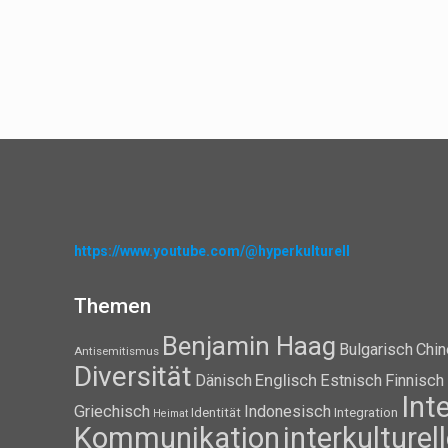
https://www.youtube.com/@hyperkulturell
Themen
Benjamin Haag
Bulgarisch
Chin
Antisemitismus
Diversität
Dänisch
Englisch
Estnisch
Finnisch
Int
Griechisch
Indonesisch
Identität
Integration
Heimat
Kommunikation
interkulture