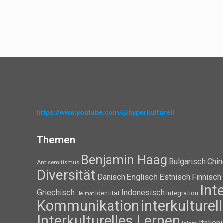
https://www.youtube.com/@hyperkulturell
Themen
Benjamin Haag
Bulgarisch
Chin
Antisemitismus
Diversität
Dänisch
Englisch
Estnisch
Finnisch
Int
Griechisch
Indonesisch
Identität
Integration
Heimat
Kommunikation
interkulture
Interkulturelles Lernen
Italien