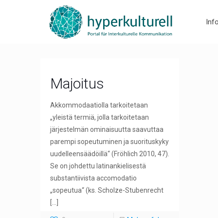
Inf
Majoitus
Akkommodaatiolla tarkoitetaan
„yleistä termiä, jolla tarkoitetaan
järjestelmän ominaisuutta saavuttaa
parempi sopeutuminen ja suorituskyky
uudelleensäädöillä“ (Fröhlich 2010, 47).
Se on johdettu latinankielisestä
substantiivista accomodatio
„sopeutua“ (ks. Scholze-Stubenrecht
[…]