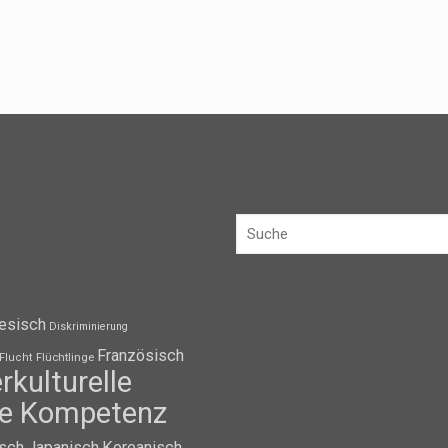
esisch
Diskriminierung
Französisch
Flüchtlinge
Flucht
erkulturelle
lle Kompetenz
isch
Japanisch
Koreanisch