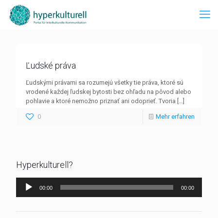
Ľudské práva
Ľudskými právami sa rozumejú všetky tie práva, ktoré sú
vrodené každej ľudskej bytosti bez ohľadu na pôvod alebo
pohlavie a ktoré nemožno priznať ani odoprieť. Tvoria
[…]
0
Mehr erfahren
Hyperkulturell?
Audio-
00:00
00:00
Player