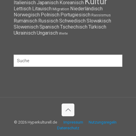
Kultur
Italienisch
Japanisch
Koreanisch
Lettisch
Litauisch
Niederländisch
Migration
Norwegisch
Polnisch
Portugiesisch
Rassismus
Rumänisch
Russisch
Schwedisch
Slowakisch
Slowenisch
Spanisch
Tschechisch
Türkisch
Ukrainisch
Ungarisch
Werte
© 2026 Hyperkulturell.de
Impressum
Nutzungsregeln
Datenschutz