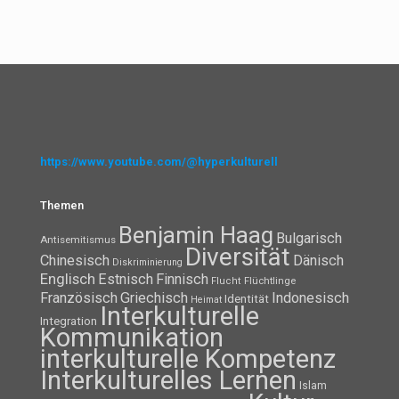
https://www.youtube.com/@hyperkulturell
Themen
Benjamin Haag
Bulgarisch
Antisemitismus
Diversität
Chinesisch
Dänisch
Diskriminierung
Englisch
Estnisch
Finnisch
Flüchtlinge
Flucht
Französisch
Griechisch
Indonesisch
Identität
Heimat
Interkulturelle
Integration
Kommunikation
interkulturelle Kompetenz
Interkulturelles Lernen
Islam