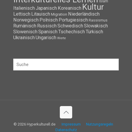
Islam
Kultur
Italienisch
Japanisch
Koreanisch
Lettisch
Litauisch
Niederländisch
Migration
Norwegisch
Polnisch
Portugiesisch
Rassismus
Rumänisch
Russisch
Schwedisch
Slowakisch
Slowenisch
Spanisch
Tschechisch
Türkisch
Ukrainisch
Ungarisch
Werte
© 2026 Hyperkulturell.de
Impressum
Nutzungsregeln
Datenschutz