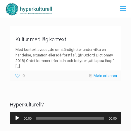
Kultur med låg kontext
Med kontext avses „de omständigheter under vilka en
händelse, situation eller idé förstås“. (jfr Oxford Dictionary
2018) Ordet kommer från latin och betyder „att lappa ihop“
[…]
0
Mehr erfahren
Hyperkulturell?
Audio-
00:00
00:00
Player