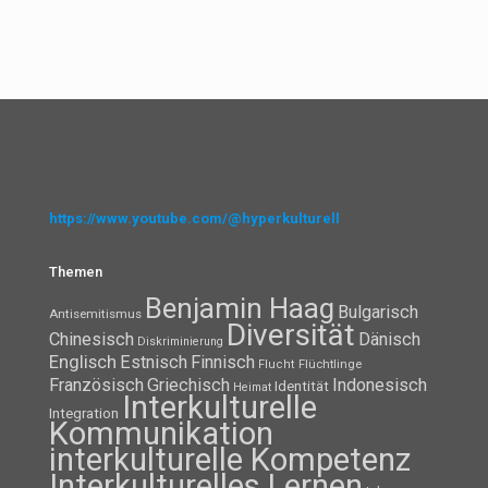
https://www.youtube.com/@hyperkulturell
Themen
Benjamin Haag
Bulgarisch
Antisemitismus
Diversität
Chinesisch
Dänisch
Diskriminierung
Englisch
Estnisch
Finnisch
Flüchtlinge
Flucht
Französisch
Griechisch
Indonesisch
Identität
Heimat
Interkulturelle
Integration
Kommunikation
interkulturelle Kompetenz
Interkulturelles Lernen