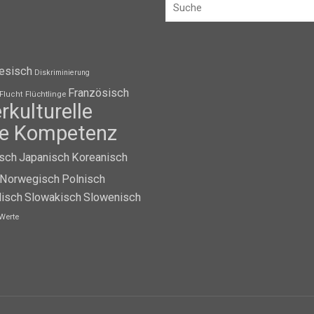
esisch
Diskriminierung
Französisch
Flüchtlinge
Flucht
erkulturelle
lle Kompetenz
isch
Japanisch
Koreanisch
Norwegisch
Polnisch
isch
Slowakisch
Slowenisch
Werte