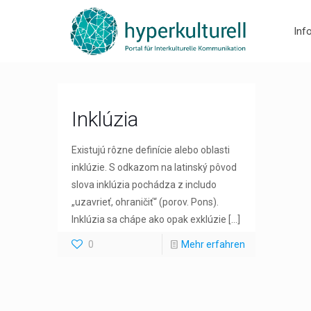
Inf
Inklúzia
Existujú rôzne definície alebo oblasti
inklúzie. S odkazom na latinský pôvod
slova inklúzia pochádza z includo
„uzavrieť, ohraničiť“ (porov. Pons).
Inklúzia sa chápe ako opak exklúzie
[…]
0
Mehr erfahren