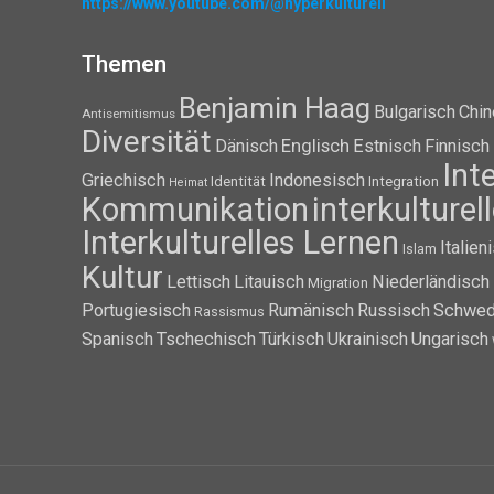
https://www.youtube.com/@hyperkulturell
Themen
Benjamin Haag
Bulgarisch
Chin
Antisemitismus
Diversität
Dänisch
Englisch
Estnisch
Finnisch
Int
Griechisch
Indonesisch
Identität
Integration
Heimat
Kommunikation
interkulture
Interkulturelles Lernen
Italien
Islam
Kultur
Lettisch
Litauisch
Niederländisch
Migration
Portugiesisch
Rumänisch
Russisch
Schwed
Rassismus
Spanisch
Tschechisch
Türkisch
Ukrainisch
Ungarisch