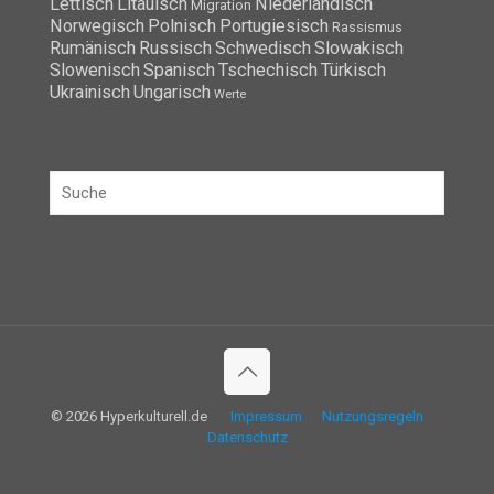
Lettisch
Litauisch
Niederländisch
Migration
Norwegisch
Polnisch
Portugiesisch
Rassismus
Rumänisch
Russisch
Schwedisch
Slowakisch
Slowenisch
Spanisch
Tschechisch
Türkisch
Ukrainisch
Ungarisch
Werte
© 2026 Hyperkulturell.de
Impressum
Nutzungsregeln
Datenschutz