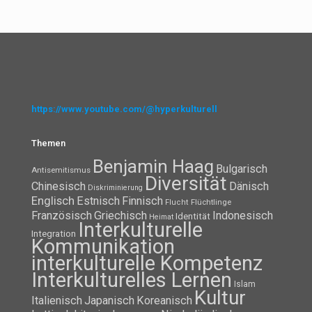
https://www.youtube.com/@hyperkulturell
Themen
Benjamin Haag
Bulgarisch
Antisemitismus
Diversität
Chinesisch
Dänisch
Diskriminierung
Englisch
Estnisch
Finnisch
Flüchtlinge
Flucht
Französisch
Griechisch
Indonesisch
Identität
Heimat
Interkulturelle
Integration
Kommunikation
interkulturelle Kompetenz
Interkulturelles Lernen
Islam
Kultur
Italienisch
Japanisch
Koreanisch