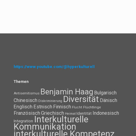
https://www.youtube.com/@hyperkulturell
Themen
Benjamin Haag
Bulgarisch
Antisemitismus
Diversität
Chinesisch
Dänisch
Diskriminierung
Englisch
Estnisch
Finnisch
Flüchtlinge
Flucht
Französisch
Griechisch
Indonesisch
Identität
Heimat
Interkulturelle
Integration
Kommunikation
interkulturelle Kompetenz