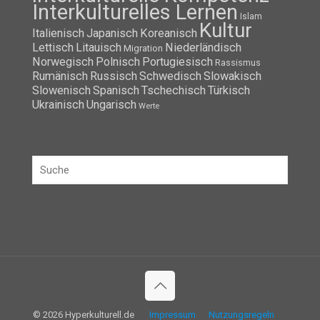
Interkulturelles Lernen
Islam
Kultur
Italienisch
Japanisch
Koreanisch
Lettisch
Litauisch
Niederländisch
Migration
Norwegisch
Polnisch
Portugiesisch
Rassismus
Rumänisch
Russisch
Schwedisch
Slowakisch
Slowenisch
Spanisch
Tschechisch
Türkisch
Ukrainisch
Ungarisch
Werte
© 2026 Hyperkulturell.de
Impressum
Nutzungsregeln