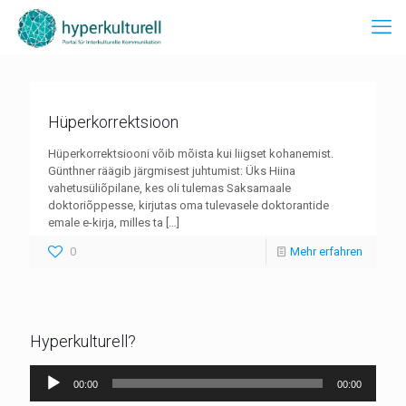
Hüperkorrektsioon
Hüperkorrektsiooni võib mõista kui liigset kohanemist.
Günthner räägib järgmisest juhtumist: Üks Hiina
vahetusüliõpilane, kes oli tulemas Saksamaale
doktoriõppesse, kirjutas oma tulevasele doktorantide
emale e-kirja, milles ta
[…]
0
Mehr erfahren
Hyperkulturell?
Audio-
00:00
00:00
Player