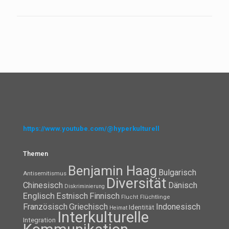
https://www.youtube.com/@hyperkulturell
Themen
Benjamin Haag
Bulgarisch
Antisemitismus
Diversität
Chinesisch
Dänisch
Diskriminierung
Englisch
Estnisch
Finnisch
Flüchtlinge
Flucht
Französisch
Griechisch
Indonesisch
Identität
Heimat
Interkulturelle
Integration