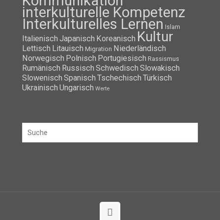
Kommunikation
interkulturelle Kompetenz
Interkulturelles Lernen
Islam
Kultur
Italienisch
Japanisch
Koreanisch
Lettisch
Litauisch
Niederländisch
Migration
Norwegisch
Polnisch
Portugiesisch
Rassismus
Rumänisch
Russisch
Schwedisch
Slowakisch
Slowenisch
Spanisch
Tschechisch
Türkisch
Ukrainisch
Ungarisch
Werte