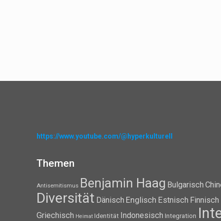
https://www.youtube.com/@hyperkulturell
Themen
Benjamin Haag
Bulgarisch
Chin
Antisemitismus
Diversität
Dänisch
Englisch
Estnisch
Finnisch
Int
Griechisch
Indonesisch
Identität
Integration
Heimat