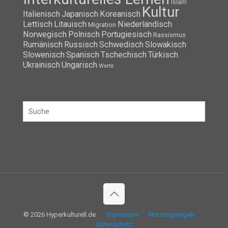
Islam
Kultur
Italienisch
Japanisch
Koreanisch
Lettisch
Litauisch
Niederländisch
Migration
Norwegisch
Polnisch
Portugiesisch
Rassismus
Rumänisch
Russisch
Schwedisch
Slowakisch
Slowenisch
Spanisch
Tschechisch
Türkisch
Ukrainisch
Ungarisch
Werte
© 2026 Hyperkulturell.de
Impressum
Nutzungsregeln
Datenschutz