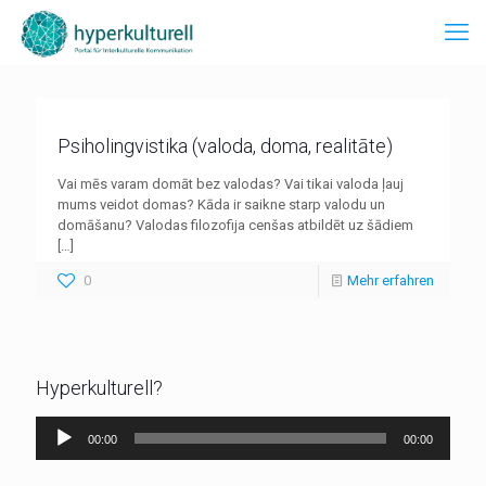
Psiholingvistika (valoda, doma, realitāte)
Vai mēs varam domāt bez valodas? Vai tikai valoda ļauj
mums veidot domas? Kāda ir saikne starp valodu un
domāšanu? Valodas filozofija cenšas atbildēt uz šādiem
[…]
0
Mehr erfahren
Hyperkulturell?
Audio-
00:00
00:00
Player