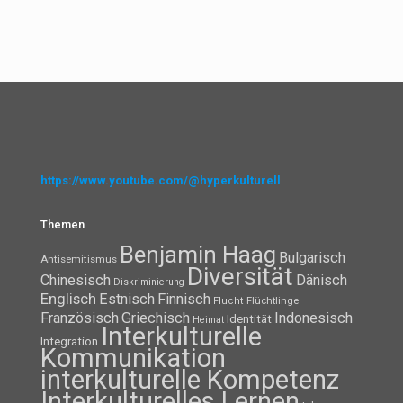
https://www.youtube.com/@hyperkulturell
Themen
Benjamin Haag
Bulgarisch
Antisemitismus
Diversität
Chinesisch
Dänisch
Diskriminierung
Englisch
Estnisch
Finnisch
Flüchtlinge
Flucht
Französisch
Griechisch
Indonesisch
Identität
Heimat
Interkulturelle
Integration
Kommunikation
interkulturelle Kompetenz
Interkulturelles Lernen