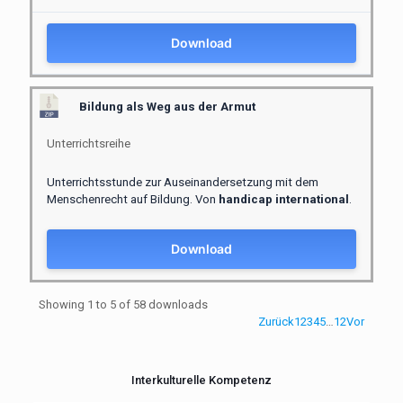
Download
Bildung als Weg aus der Armut
Unterrichtsreihe
Unterrichtsstunde zur Auseinandersetzung mit dem
Menschenrecht auf Bildung. Von
handicap international
.
Download
Showing 1 to 5 of 58 downloads
Zurück
1
2
3
4
5
…
12
Vor
Interkulturelle Kompetenz