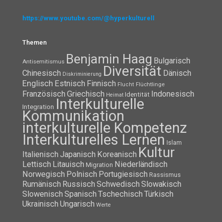
https://www.youtube.com/@hyperkulturell
Themen
Benjamin Haag
Bulgarisch
Antisemitismus
Diversität
Chinesisch
Dänisch
Diskriminierung
Englisch
Estnisch
Finnisch
Flüchtlinge
Flucht
Französisch
Griechisch
Indonesisch
Identität
Heimat
Interkulturelle
Integration
Kommunikation
interkulturelle Kompetenz
Interkulturelles Lernen
Islam
Kultur
Italienisch
Japanisch
Koreanisch
Lettisch
Litauisch
Niederländisch
Migration
Norwegisch
Polnisch
Portugiesisch
Rassismus
Rumänisch
Russisch
Schwedisch
Slowakisch
Slowenisch
Spanisch
Tschechisch
Türkisch
Ukrainisch
Ungarisch
Werte