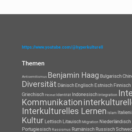
https://www.youtube.com/@hyperkulturell
Themen
Benjamin Haag
Bulgarisch
Chin
Antisemitismus
Diversität
Dänisch
Englisch
Estnisch
Finnisch
Int
Griechisch
Indonesisch
Identität
Integration
Heimat
Kommunikation
interkulture
Interkulturelles Lernen
Italien
Islam
Kultur
Lettisch
Litauisch
Niederländisch
Migration
Portugiesisch
Rumänisch
Russisch
Schwed
Rassismus