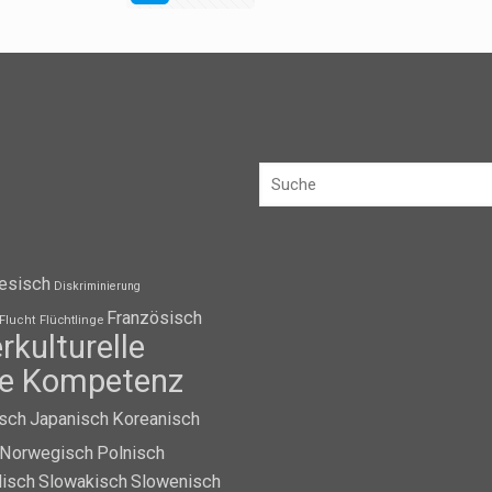
esisch
Diskriminierung
Französisch
Flüchtlinge
Flucht
erkulturelle
lle Kompetenz
isch
Japanisch
Koreanisch
Norwegisch
Polnisch
isch
Slowakisch
Slowenisch