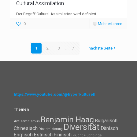
Cultural Assimilation
Der Begriff Cultural Assimilation wird definiert.
0
Mehr erfahren
1
2
3
...
7
nächste Seite
https://www.youtube.com/@hyperkulturell
Themen
Benjamin Haag
Bulgarisch
Antisemitismus
Diversität
Chinesisch
Dänisch
Diskriminierung
Englisch
Estnisch
Finnisch
Flüchtlinge
Flucht