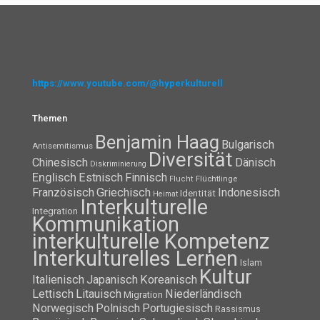
https://www.youtube.com/@hyperkulturell
Themen
Benjamin Haag
Bulgarisch
Antisemitismus
Diversität
Chinesisch
Dänisch
Diskriminierung
Englisch
Estnisch
Finnisch
Flüchtlinge
Flucht
Französisch
Griechisch
Indonesisch
Identität
Heimat
Interkulturelle
Integration
Kommunikation
interkulturelle Kompetenz
Interkulturelles Lernen
Islam
Kultur
Italienisch
Japanisch
Koreanisch
Lettisch
Litauisch
Niederländisch
Migration
Norwegisch
Polnisch
Portugiesisch
Rassismus