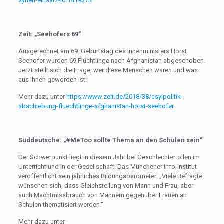
syrien-einsatz-ld.1419373
Zeit: „Seehofers 69“
Ausgerechnet am 69. Geburtstag des Innenministers Horst
Seehofer wurden 69 Flüchtlinge nach Afghanistan abgeschoben.
Jetzt stellt sich die Frage, wer diese Menschen waren und was
aus Ihnen geworden ist.
Mehr dazu unter
https://www.zeit.de/2018/38/asylpolitik-
abschiebung-fluechtlinge-afghanistan-horst-seehofer
Süddeutsche: „#MeToo sollte Thema an den Schulen sein“
Der Schwerpunkt liegt in diesem Jahr bei Geschlechterrollen im
Unterricht und in der Gesellschaft. Das Münchener Info-Institut
veröffentlicht sein jährliches Bildungsbarometer: „Viele Befragte
wünschen sich, dass Gleichstellung von Mann und Frau, aber
auch Machtmissbrauch von Männern gegenüber Frauen an
Schulen thematisiert werden.“
Mehr dazu unter