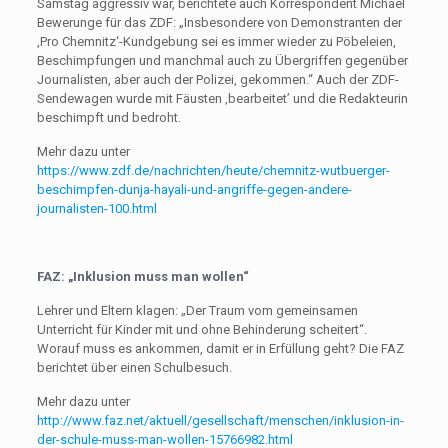
Samstag aggressiv war, berichtete auch Korrespondent Michael
Bewerunge für das ZDF: „Insbesondere von Demonstranten der
‚Pro Chemnitz‘-Kundgebung sei es immer wieder zu Pöbeleien,
Beschimpfungen und manchmal auch zu Übergriffen gegenüber
Journalisten, aber auch der Polizei, gekommen.“ Auch der ZDF-
Sendewagen wurde mit Fäusten ‚bearbeitet’ und die Redakteurin
beschimpft und bedroht.
Mehr dazu unter
https://www.zdf.de/nachrichten/heute/chemnitz-wutbuerger-
beschimpfen-dunja-hayali-und-angriffe-gegen-andere-
journalisten-100.html
FAZ: „Inklusion muss man wollen“
Lehrer und Eltern klagen: „Der Traum vom gemeinsamen
Unterricht für Kinder mit und ohne Behinderung scheitert“.
Worauf muss es ankommen, damit er in Erfüllung geht? Die FAZ
berichtet über einen Schulbesuch.
Mehr dazu unter
http://www.faz.net/aktuell/gesellschaft/menschen/inklusion-in-
der-schule-muss-man-wollen-15766982.html