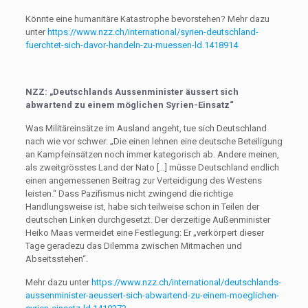
Könnte eine humanitäre Katastrophe bevorstehen? Mehr dazu
unter
https://www.nzz.ch/international/syrien-deutschland-
fuerchtet-sich-davor-handeln-zu-muessen-ld.1418914
NZZ: „Deutschlands Aussenminister äussert sich
abwartend zu einem möglichen Syrien-Einsatz“
Was Militäreinsätze im Ausland angeht, tue sich Deutschland
nach wie vor schwer: „Die einen lehnen eine deutsche Beteiligung
an Kampfeinsätzen noch immer kategorisch ab. Andere meinen,
als zweitgrösstes Land der Nato […] müsse Deutschland endlich
einen angemessenen Beitrag zur Verteidigung des Westens
leisten.“ Dass Pazifismus nicht zwingend die richtige
Handlungsweise ist, habe sich teilweise schon in Teilen der
deutschen Linken durchgesetzt. Der derzeitige Außenminister
Heiko Maas vermeidet eine Festlegung: Er „verkörpert dieser
Tage geradezu das Dilemma zwischen Mitmachen und
Abseitsstehen“.
Mehr dazu unter
https://www.nzz.ch/international/deutschlands-
aussenminister-aeussert-sich-abwartend-zu-einem-moeglichen-