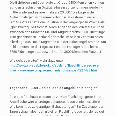
Die Behörden sind überfordert: „Knapp 6400 Menschen können
auf den griechischen Ostägäis-Inseln aufgenommen werden –
mittlerweile sind es aber mehr als 20.000.“ Die Lage in den
Aufnahmelagern wird immer kritischer. Migrationsminister
Dimitris Vitsas hatte die Situation in der vergangenen Woche als
„grenzwertig“ bezeichnet. Nach Angaben des Ministers wurden
zwischen den Monaten Mai und August bereits 3950 Flüchtlinge
zum griechischen Festland gebracht. Im selben Zeitraum seien
allerdings 5450 neue Migranten aus der Türkei angekommen. Am
schlimmsten sie die Lage auf Lesbos. Im Lager Moria harren
8780 Flüchtlinge aus, obwohl nur für 3000 Menschen Platz sei.
Wie geht es weiter? Mehr dazu unter
http://www.spiegel.de/politik/ausland/fluechtlinge-aegaeis-
inseln-vor-dem-kollaps-griechenland-warnt-a-1227423.html
Tagesschau: „Der Jeside, den es angeblich nicht gibt“
Es wird oft behauptet, dass es zu viele Flüchtlinge gebe. Über
Aras Bacho wird allerdings behauptet, dass er nicht existiere.
Wie kommt es zu derartigen Behauptungen? Ein Zuschauer der
Tagesschau habe noch nie einen Flüchtling gesehen, der so gut