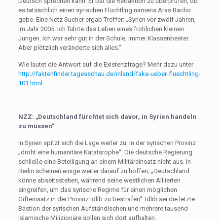
Deutsch sprechen kann. Er bat die Redaktion zu überprüfen, ob
es tatsächlich einen syrischen Flüchtling namens Aras Bacho
gebe. Eine Netz Sucher ergab Treffer: „Syrien vor zwölf Jahren,
im Jahr 2005. Ich führte das Leben eines fröhlichen kleinen
Jungen. Ich war sehr gut in der Schule, immer Klassenbester.
Aber plötzlich veränderte sich alles.“
Wie lautet die Antwort auf die Existenzfrage? Mehr dazu unter
http://faktenfinder.tagesschau.de/inland/fake-ueber-fluechtling-
101.html
NZZ: „Deutschland fürchtet sich davor, in Syrien handeln
zu müssen“
In Syrien spitzt sich die Lage weiter zu: In der syrischen Provinz
„droht eine humanitäre Katatsrophe“. Die deutsche Regierung
schließe eine Beteiligung an einem Militäreinsatz nicht aus. In
Berlin scheinen einige weiter darauf zu hoffen, „Deutschland
könne abseitsstehen, während seine westlichen Alliierten
eingreifen, um das syrische Regime für einen möglichen
Gifteinsatz in der Provinz Idlib zu bestrafen“. Idlib sei die letzte
Bastion der syrischen Aufständischen und mehrere tausend
islamische Milizionäre sollen sich dort aufhalten.