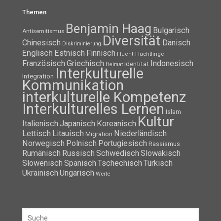
Themen
Benjamin Haag
Bulgarisch
Antisemitismus
Diversität
Chinesisch
Dänisch
Diskriminierung
Englisch
Estnisch
Finnisch
Flüchtlinge
Flucht
Französisch
Griechisch
Indonesisch
Identität
Heimat
Interkulturelle
Integration
Kommunikation
interkulturelle Kompetenz
Interkulturelles Lernen
Islam
Kultur
Italienisch
Japanisch
Koreanisch
Lettisch
Litauisch
Niederländisch
Migration
Norwegisch
Polnisch
Portugiesisch
Rassismus
Rumänisch
Russisch
Schwedisch
Slowakisch
Slowenisch
Spanisch
Tschechisch
Türkisch
Ukrainisch
Ungarisch
Werte