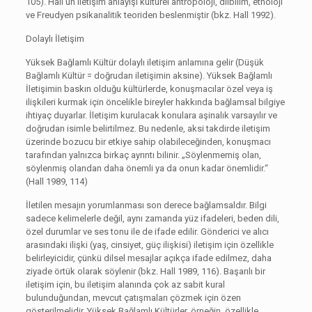
105). Hall’un iletişim anlayışı kültürel antropoloji, dilbilim, etnoloji
ve Freudyen psikanalitik teoriden beslenmiştir (bkz. Hall 1992).
Dolaylı İletişim
Yüksek Bağlamlı Kültür dolaylı iletişim anlamına gelir (Düşük
Bağlamlı Kültür = doğrudan iletişimin aksine). Yüksek Bağlamlı
İletişimin baskın olduğu kültürlerde, konuşmacılar özel veya iş
ilişkileri kurmak için öncelikle bireyler hakkında bağlamsal bilgiye
ihtiyaç duyarlar. İletişim kurulacak konulara aşinalık varsayılır ve
doğrudan isimle belirtilmez. Bu nedenle, aksi takdirde iletişim
üzerinde bozucu bir etkiye sahip olabileceğinden, konuşmacı
tarafından yalnızca birkaç ayrıntı bilinir. „Söylenmemiş olan,
söylenmiş olandan daha önemli ya da onun kadar önemlidir.“
(Hall 1989, 114)
İletilen mesajın yorumlanması son derece bağlamsaldır. Bilgi
sadece kelimelerle değil, aynı zamanda yüz ifadeleri, beden dili,
özel durumlar ve ses tonu ile de ifade edilir. Gönderici ve alıcı
arasındaki ilişki (yaş, cinsiyet, güç ilişkisi) iletişim için özellikle
belirleyicidir, çünkü dilsel mesajlar açıkça ifade edilmez, daha
ziyade örtük olarak söylenir (bkz. Hall 1989, 116). Başarılı bir
iletişim için, bu iletişim alanında çok az sabit kural
bulunduğundan, mevcut çatışmaları çözmek için özen
gösterilmelidir. Yüksek Bağlamlı Kültürler, örneğin, özellikle