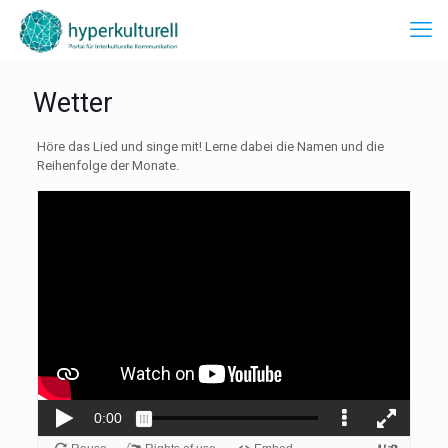
Wetter
Höre das Lied und singe mit! Lerne dabei die Namen und die
Reihenfolge der Monate.