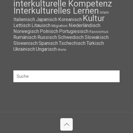
interkulturelle Kompetenz
Interkulturelles Lernen
Islam
Kultur
Italienisch
Japanisch
Koreanisch
Lettisch
Litauisch
Niederländisch
Migration
Norwegisch
Polnisch
Portugiesisch
Rassismus
Rumänisch
Russisch
Schwedisch
Slowakisch
Slowenisch
Spanisch
Tschechisch
Türkisch
Ukrainisch
Ungarisch
Werte