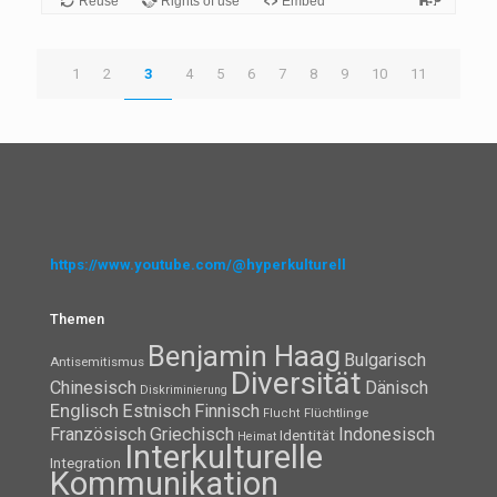
1
2
3
4
5
6
7
8
9
10
11
https://www.youtube.com/@hyperkulturell
Themen
Benjamin Haag
Bulgarisch
Antisemitismus
Diversität
Chinesisch
Dänisch
Diskriminierung
Englisch
Estnisch
Finnisch
Flüchtlinge
Flucht
Französisch
Griechisch
Indonesisch
Identität
Heimat
Interkulturelle
Integration
Kommunikation