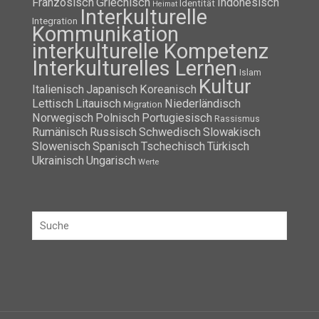
Französisch
Griechisch
Indonesisch
Identität
Heimat
Interkulturelle
Integration
Kommunikation
interkulturelle Kompetenz
Interkulturelles Lernen
Islam
Kultur
Italienisch
Japanisch
Koreanisch
Lettisch
Litauisch
Niederländisch
Migration
Norwegisch
Polnisch
Portugiesisch
Rassismus
Rumänisch
Russisch
Schwedisch
Slowakisch
Slowenisch
Spanisch
Tschechisch
Türkisch
Ukrainisch
Ungarisch
Werte