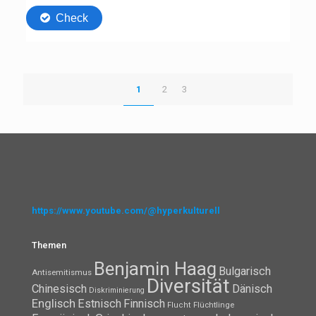
1
2
3
https://www.youtube.com/@hyperkulturell
Themen
Benjamin Haag
Bulgarisch
Antisemitismus
Diversität
Chinesisch
Dänisch
Diskriminierung
Englisch
Estnisch
Finnisch
Flüchtlinge
Flucht