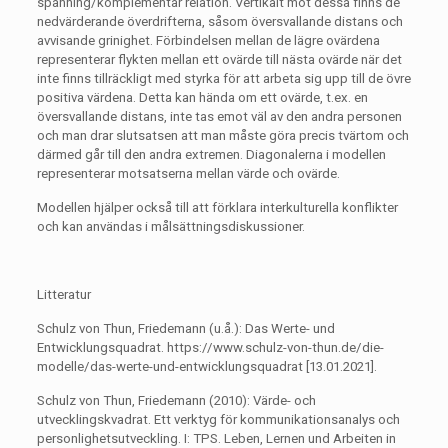
spänning/komplementär relation. Vertikalt mot dessa finns de
nedvärderande överdrifterna, såsom översvallande distans och
avvisande grinighet. Förbindelsen mellan de lägre ovärdena
representerar flykten mellan ett ovärde till nästa ovärde när det
inte finns tillräckligt med styrka för att arbeta sig upp till de övre
positiva värdena. Detta kan hända om ett ovärde, t.ex. en
översvallande distans, inte tas emot väl av den andra personen
och man drar slutsatsen att man måste göra precis tvärtom och
därmed går till den andra extremen. Diagonalerna i modellen
representerar motsatserna mellan värde och ovärde.
Modellen hjälper också till att förklara interkulturella konflikter
och kan användas i målsättningsdiskussioner.
Litteratur
Schulz von Thun, Friedemann (u.å.): Das Werte- und
Entwicklungsquadrat. https://www.schulz-von-thun.de/die-
modelle/das-werte-und-entwicklungsquadrat [13.01.2021].
Schulz von Thun, Friedemann (2010): Värde- och
utvecklingskvadrat. Ett verktyg för kommunikationsanalys och
personlighetsutveckling. I: TPS. Leben, Lernen und Arbeiten in