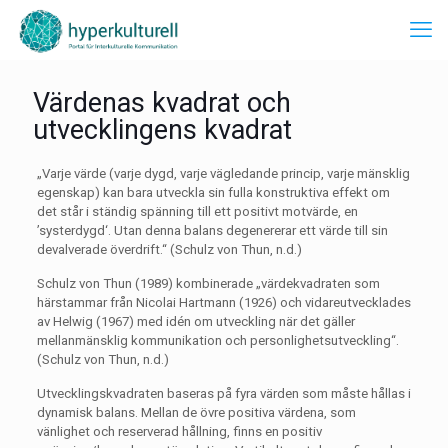
Värdenas kvadrat och
utvecklingens kvadrat
„Varje värde (varje dygd, varje vägledande princip, varje mänsklig
egenskap) kan bara utveckla sin fulla konstruktiva effekt om
det står i ständig spänning till ett positivt motvärde, en
’systerdygd‘. Utan denna balans degenererar ett värde till sin
devalverade överdrift.“ (Schulz von Thun, n.d.)
Schulz von Thun (1989) kombinerade „värdekvadraten som
härstammar från Nicolai Hartmann (1926) och vidareutvecklades
av Helwig (1967) med idén om utveckling när det gäller
mellanmänsklig kommunikation och personlighetsutveckling“.
(Schulz von Thun, n.d.)
Utvecklingskvadraten baseras på fyra värden som måste hållas i
dynamisk balans. Mellan de övre positiva värdena, som
vänlighet och reserverad hållning, finns en positiv