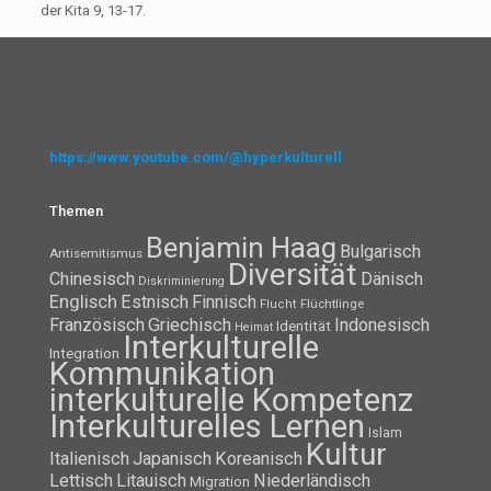
der Kita 9, 13-17.
https://www.youtube.com/@hyperkulturell
Themen
Benjamin Haag
Bulgarisch
Antisemitismus
Diversität
Chinesisch
Dänisch
Diskriminierung
Englisch
Estnisch
Finnisch
Flüchtlinge
Flucht
Französisch
Griechisch
Indonesisch
Identität
Heimat
Interkulturelle
Integration
Kommunikation
interkulturelle Kompetenz
Interkulturelles Lernen
Islam
Kultur
Italienisch
Japanisch
Koreanisch
Lettisch
Litauisch
Niederländisch
Migration