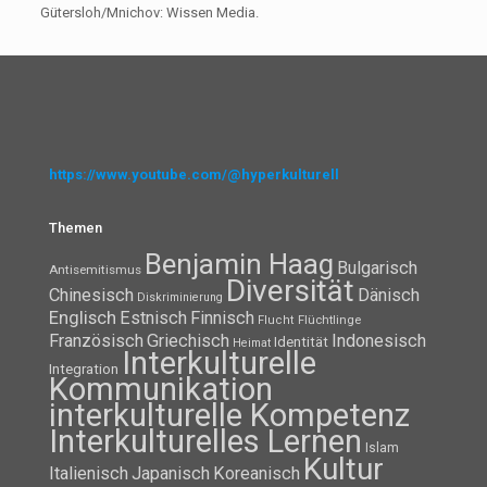
Gütersloh/Mnichov: Wissen Media.
https://www.youtube.com/@hyperkulturell
Themen
Benjamin Haag
Bulgarisch
Antisemitismus
Diversität
Chinesisch
Dänisch
Diskriminierung
Englisch
Estnisch
Finnisch
Flüchtlinge
Flucht
Französisch
Griechisch
Indonesisch
Identität
Heimat
Interkulturelle
Integration
Kommunikation
interkulturelle Kompetenz
Interkulturelles Lernen
Islam
Kultur
Italienisch
Japanisch
Koreanisch