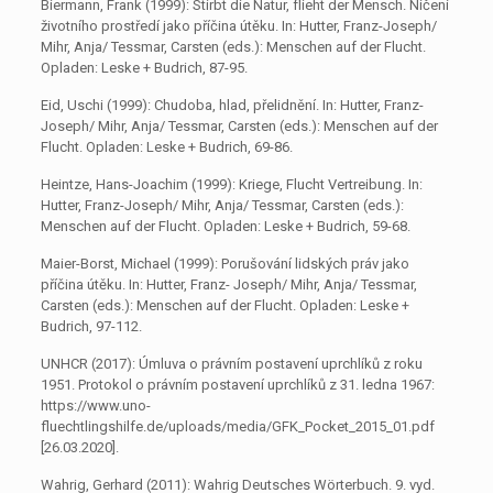
Biermann, Frank (1999): Stirbt die Natur, flieht der Mensch. Ničení
životního prostředí jako příčina útěku. In: Hutter, Franz-Joseph/
Mihr, Anja/ Tessmar, Carsten (eds.): Menschen auf der Flucht.
Opladen: Leske + Budrich, 87-95.
Eid, Uschi (1999): Chudoba, hlad, přelidnění. In: Hutter, Franz-
Joseph/ Mihr, Anja/ Tessmar, Carsten (eds.): Menschen auf der
Flucht. Opladen: Leske + Budrich, 69-86.
Heintze, Hans-Joachim (1999): Kriege, Flucht Vertreibung. In:
Hutter, Franz-Joseph/ Mihr, Anja/ Tessmar, Carsten (eds.):
Menschen auf der Flucht. Opladen: Leske + Budrich, 59-68.
Maier-Borst, Michael (1999): Porušování lidských práv jako
příčina útěku. In: Hutter, Franz- Joseph/ Mihr, Anja/ Tessmar,
Carsten (eds.): Menschen auf der Flucht. Opladen: Leske +
Budrich, 97-112.
UNHCR (2017): Úmluva o právním postavení uprchlíků z roku
1951. Protokol o právním postavení uprchlíků z 31. ledna 1967:
https://www.uno-
fluechtlingshilfe.de/uploads/media/GFK_Pocket_2015_01.pdf
[26.03.2020].
Wahrig, Gerhard (2011): Wahrig Deutsches Wörterbuch. 9. vyd.