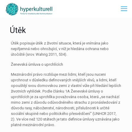
Útěk
Útěk popisuje útěk z životní situace, která je vnímána jako
nepříjemná nebo ohrožující, v níž je hledána ochrana nebo
útočiště (srov. Wahrig 2011, 534).
Ženevská úmluva o uprchlících
Mezinárodní právo rozlišuje mezi lidmi, kteří jsou nuceni
uprchnout v důsledku definovaných vnějších vlivů, a lidmi, kteří
opouštějí svou domovskou zemi z vlastní vůle při hledání lepších
životních vyhlídek. Podle článku 1A Ženevské úmluvy o
uprchlících je za uprchlíka považována osoba, která „se nachází
mimo zemi z důvodu odůvodněného strachu z pronásledování z
důvodu rasy, náboženství, národnosti, příslušnosti k určité
sociální skupině nebo politického přesvědčení“ (UNHCR 2017,
2). Ve více než 120 státech je tato definice úmluvy uznávána jako
platné mezinárodní právo.