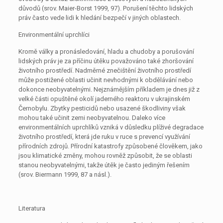
důvodů (srov. Maier-Borst 1999, 97). Porušení těchto lidských
práv často vede lidi k hledání bezpečí v jiných oblastech.
Environmentální uprchlíci
Kromě války a pronásledování, hladu a chudoby a porušování
lidských práv je za příčinu útěku považováno také zhoršování
životního prostředí. Nadměrné znečištění životního prostředí
může postižené oblasti učinit nevhodnými k obdělávání nebo
dokonce neobyvatelnými. Nejznámějším příkladem je dnes již z
velké části opuštěné okolí jaderného reaktoru v ukrajinském
Černobylu. Zbytky pesticidů nebo usazené škodliviny však
mohou také učinit zemi neobyvatelnou. Daleko více
environmentálních uprchlíků vzniká v důsledku plíživé degradace
životního prostředí, která jde ruku v ruce s prevencí využívání
přírodních zdrojů. Přírodní katastrofy způsobené člověkem, jako
jsou klimatické změny, mohou rovněž způsobit, že se oblasti
stanou neobyvatelnými, takže útěk je často jediným řešením
(srov. Biermann 1999, 87 a násl.).
Literatura