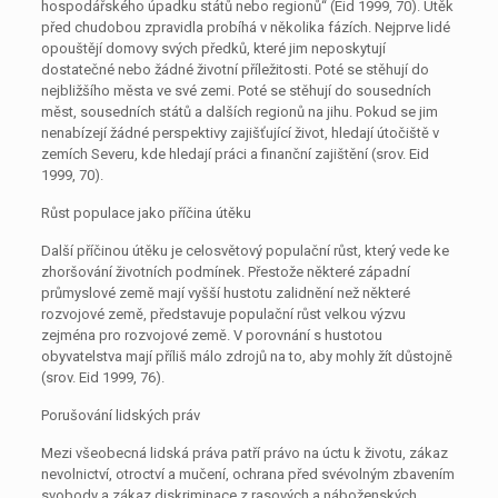
hospodářského úpadku států nebo regionů“ (Eid 1999, 70). Útěk
před chudobou zpravidla probíhá v několika fázích. Nejprve lidé
opouštějí domovy svých předků, které jim neposkytují
dostatečné nebo žádné životní příležitosti. Poté se stěhují do
nejbližšího města ve své zemi. Poté se stěhují do sousedních
měst, sousedních států a dalších regionů na jihu. Pokud se jim
nenabízejí žádné perspektivy zajišťující život, hledají útočiště v
zemích Severu, kde hledají práci a finanční zajištění (srov. Eid
1999, 70).
Růst populace jako příčina útěku
Další příčinou útěku je celosvětový populační růst, který vede ke
zhoršování životních podmínek. Přestože některé západní
průmyslové země mají vyšší hustotu zalidnění než některé
rozvojové země, představuje populační růst velkou výzvu
zejména pro rozvojové země. V porovnání s hustotou
obyvatelstva mají příliš málo zdrojů na to, aby mohly žít důstojně
(srov. Eid 1999, 76).
Porušování lidských práv
Mezi všeobecná lidská práva patří právo na úctu k životu, zákaz
nevolnictví, otroctví a mučení, ochrana před svévolným zbavením
svobody a zákaz diskriminace z rasových a náboženských