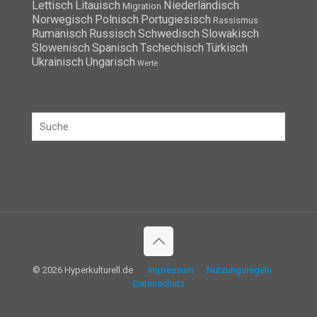
Lettisch
Litauisch
Niederländisch
Migration
Norwegisch
Polnisch
Portugiesisch
Rassismus
Rumänisch
Russisch
Schwedisch
Slowakisch
Slowenisch
Spanisch
Tschechisch
Türkisch
Ukrainisch
Ungarisch
Werte
© 2026 Hyperkulturell.de
Impressum
Nutzungsregeln
Datenschutz