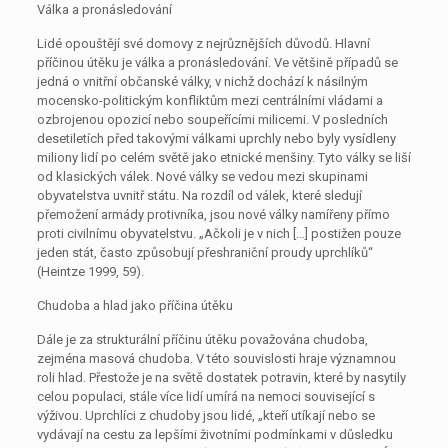
Válka a pronásledování
Lidé opouštějí své domovy z nejrůznějších důvodů. Hlavní
příčinou útěku je válka a pronásledování. Ve většině případů se
jedná o vnitřní občanské války, v nichž dochází k násilným
mocensko-politickým konfliktům mezi centrálními vládami a
ozbrojenou opozicí nebo soupeřícími milicemi. V posledních
desetiletích před takovými válkami uprchly nebo byly vysídleny
miliony lidí po celém světě jako etnické menšiny. Tyto války se liší
od klasických válek. Nové války se vedou mezi skupinami
obyvatelstva uvnitř státu. Na rozdíl od válek, které sledují
přemožení armády protivníka, jsou nové války namířeny přímo
proti civilnímu obyvatelstvu. „Ačkoli je v nich […] postižen pouze
jeden stát, často způsobují přeshraniční proudy uprchlíků“
(Heintze 1999, 59).
Chudoba a hlad jako příčina útěku
Dále je za strukturální příčinu útěku považována chudoba,
zejména masová chudoba. V této souvislosti hraje významnou
roli hlad. Přestože je na světě dostatek potravin, které by nasytily
celou populaci, stále více lidí umírá na nemoci související s
výživou. Uprchlíci z chudoby jsou lidé, „kteří utíkají nebo se
vydávají na cestu za lepšími životními podmínkami v důsledku