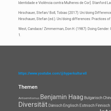
Identidade e Violência contra Mulheres de Cor]. Stanford 
Hirschauer, Stefan/ Boll, Tobias (2017): Un/doing Differe
Hirschauer, Stefan (ed.). Un/doing differences: Practices 
West, Candace/ Zimmerman, Don H. (1987): Doing Gender. Gend
1.
https://www.youtube.com/@hyperkulturell
Themen
Benjamin Haag
Bulgarisch
Chin
Antisemitismus
Diversität
Dänisch
Englisch
Estnisch
Finnisch