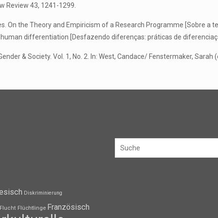
Law Review 43, 1241-1299.
nces. On the Theory and Empiricism of a Research Programme [Sobre a 
of human differentiation [Desfazendo diferenças: práticas de diferencia
er & Society. Vol. 1, No. 2. In: West, Candace/ Fenstermaker, Sarah (ed.
esisch
Diskriminierung
Französisch
Flüchtlinge
Flucht