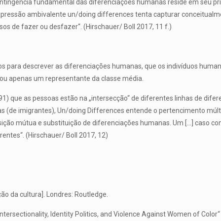
ingência fundamental das diferenciações humanas reside em seu prin
 expressão ambivalente un/doing differences tenta capturar conceitu
s de fazer ou desfazer“. (Hirschauer/ Boll 2017, 11 f.)
vos para descrever as diferenciações humanas, que os indivíduos hum
 ou apenas um representante da classe média.
1) que as pessoas estão na „intersecção“ de diferentes linhas de difere
s (de imigrantes), Un/doing Differences entende o pertencimento múl
ição mútua e substituição de diferenciações humanas. Um […] caso con
rentes“. (Hirschauer/ Boll 2017, 12)
ção da cultura]. Londres: Routledge.
tersectionality, Identity Politics, and Violence Against Women of Color