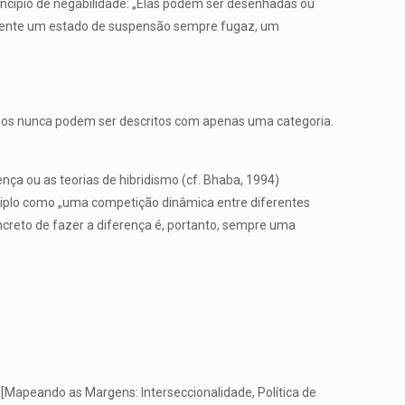
cípio de negabilidade: „Elas podem ser desenhadas ou
almente um estado de suspensão sempre fugaz, um
anos nunca podem ser descritos com apenas uma categoria.
nça ou as teorias de hibridismo (cf. Bhaba, 1994)
tiplo como „uma competição dinâmica entre diferentes
creto de fazer a diferença é, portanto, sempre uma
“ [Mapeando as Margens: Interseccionalidade, Política de