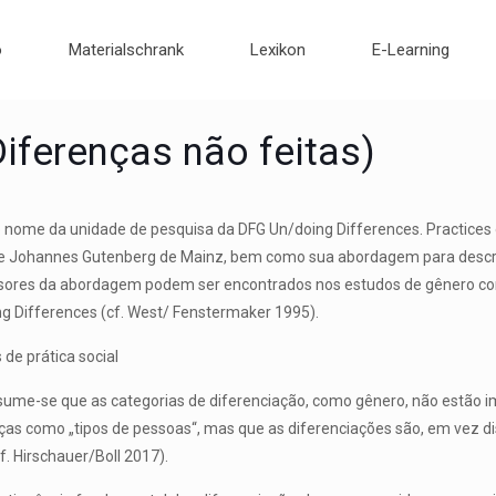
o
Materialschrank
Lexikon
E-Learning
iferenças não feitas)
 nome da unidade de pesquisa da DFG Un/doing Differences. Practices 
 Johannes Gutenberg de Mainz, bem como sua abordagem para descreve
ursores da abordagem podem ser encontrados nos estudos de gênero c
ng Differences (cf. West/ Fenstermaker 1995).
 de prática social
ume-se que as categorias de diferenciação, como gênero, não estão i
as como „tipos de pessoas“, mas que as diferenciações são, em vez dis
f. Hirschauer/Boll 2017).