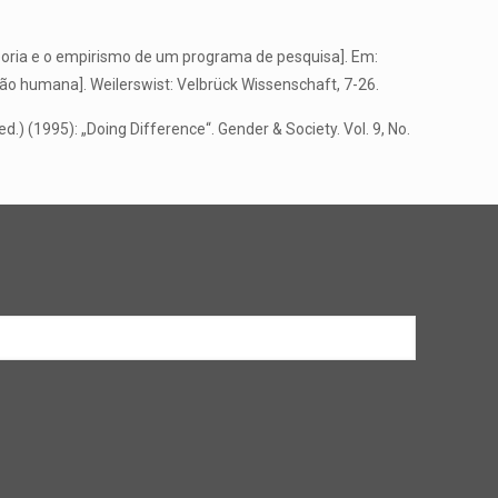
teoria e o empirismo de um programa de pesquisa]. Em:
ção humana]. Weilerswist: Velbrück Wissenschaft, 7-26.
) (1995): „Doing Difference“. Gender & Society. Vol. 9, No.