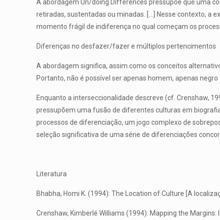
A abordagem Un/doing Differences pressupõe que uma cont
retiradas, sustentadas ou minadas. […] Nesse contexto, a
momento frágil de indiferença no qual começam os processo
Diferenças no desfazer/fazer e múltiplos pertencimentos
A abordagem significa, assim como os conceitos alternati
Portanto, não é possível ser apenas homem, apenas negro
Enquanto a interseccionalidade descreve (cf. Crenshaw, 199
pressupõem uma fusão de diferentes culturas em biografia
processos de diferenciação, um jogo complexo de sobrepos
seleção significativa de uma série de diferenciações concor
Literatura
Bhabha, Homi K. (1994): The Location of Culture [A localiza
Crenshaw, Kimberlé Williams (1994): Mapping the Margins: In