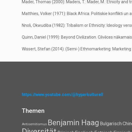
Mader, Thomas (2000): Maders, T.: Mader, M.: Etnicity and tr
Matthies, Volker (1971): Black Africa. Politiskie konflikti un 
Nnoli, Okwudiba (1982): Tribalism or Ethnicity: Ideology vers
Quinn, Daniel (1999): Beyond Civilization. Cilvēces nākamai
Wissert, Stefan (2014): (Semi-) Ethnomarketing: Marketing
https://www.youtube.com/@hyperkulturell
Themen
Benjamin Haag
Bulgarisch
Chin
Antisemitismus
Diversität