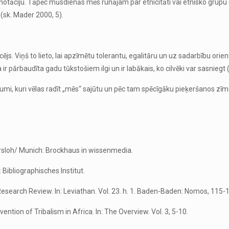
 konotāciju. Tāpēc mūsdienās mēs runājam par etnicitāti vai etnisko grupu 
u (sk. Mader 2000, 5).
icējs. Viņš to lieto, lai apzīmētu tolerantu, egalitāru un uz sadarbību ori
 pārbaudīta gadu tūkstošiem ilgi un ir labākais, ko cilvēki var sasniegt 
i, kuri vēlas radīt „mēs“ sajūtu un pēc tam spēcīgāku pieķeršanos zīmo
rsloh/ Munich: Brockhaus in wissenmedia.
 Bibliographisches Institut.
a Research Review. In: Leviathan. Vol. 23. h. 1. Baden-Baden: Nomos, 115-
ntion of Tribalism in Africa. In: The Overview. Vol. 3, 5-10.