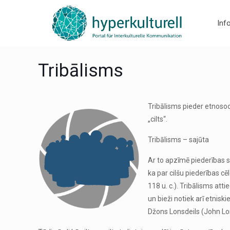
Inf
Tribālisms
Tribālisms pieder etnosoci
„cilts“.
Tribālisms – sajūta
Ar to apzīmē piederības sa
ka par cilšu piederības cē
118 u. c.). Tribālisms att
un bieži notiek arī etniski
Džons Lonsdeils (John Lo