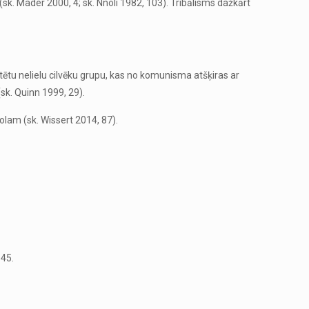
(sk. Mader 2000, 4; sk. Nnoli 1982, 103). Tribālisms dažkārt
entētu nelielu cilvēku grupu, kas no komunisma atšķiras ar
(sk. Quinn 1999, 29).
lam (sk. Wissert 2014, 87).
145.