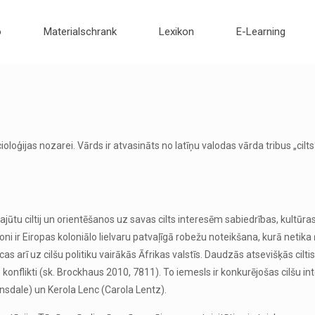
o
Materialschrank
Lexikon
E-Learning
oloģijas nozarei. Vārds ir atvasināts no latīņu valodas vārda tribus „cilts“
jūtu ciltij un orientēšanos uz savas cilts interesēm sabiedrības, kultūra
loni ir Eiropas koloniālo lielvaru patvaļīgā robežu noteikšana, kurā neti
iecas arī uz cilšu politiku vairākās Āfrikas valstīs. Daudzās atsevišķās cil
e konflikti (sk. Brockhaus 2010, 7811). To iemesls ir konkurējošas cilšu in
nsdale) un Kerola Lenc (Carola Lentz).