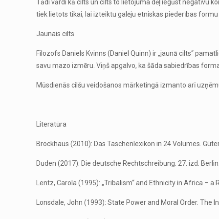
Tādi vārdi kā cilts un cilts to lietojuma dēļ iegūst negatīvu
tiek lietots tikai, lai izteiktu galēju etniskās piederības form
Jaunais cilts
Filozofs Daniels Kvinns (Daniel Quinn) ir „jaunā cilts“ pamatl
savu mazo izmēru. Viņš apgalvo, ka šāda sabiedrības forma ir
Mūsdienās cilšu veidošanos mārketingā izmanto arī uzņēmum
Literatūra
Brockhaus (2010): Das Taschenlexikon in 24 Volumes. Güte
Duden (2017): Die deutsche Rechtschreibung. 27. izd. Berlin:
Lentz, Carola (1995): „Tribalism“ and Ethnicity in Africa – 
Lonsdale, John (1993): State Power and Moral Order. The Inve