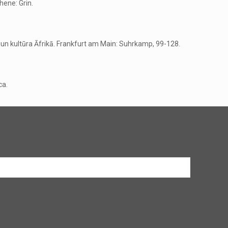
hene: Grin.
ba un kultūra Āfrikā. Frankfurt am Main: Suhrkamp, 99-128.
ca.