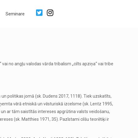
Seminare
 vai no angļu valodas vārda tribalism „cilts apziņa“ vai tribe
s un politikas jomā (sk. Dudens 2017, 1118). Tiek uzskatīts,
ka ņemta vērā etniskā un vēsturiskā izcelsme (sk. Lentz 1995,
tis un ar tām saistītās intereses apgrūtina valsts veidošanu,
tereses (sk. Matthies 1971, 35). Pazīstami cilšu teorētiķi ir