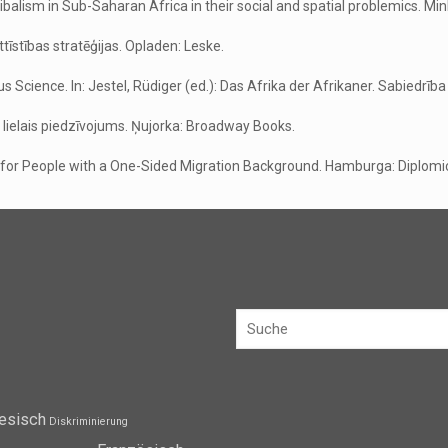
ibalism in Sub-Saharan Africa in their social and spatial problemics. Min
attīstības stratēģijas. Opladen: Leske.
us Science. In: Jestel, Rüdiger (ed.): Das Afrika der Afrikaner. Sabiedrī
s lielais piedzīvojums. Ņujorka: Broadway Books.
 for People with a One-Sided Migration Background. Hamburga: Diplomi
esisch
Diskriminierung