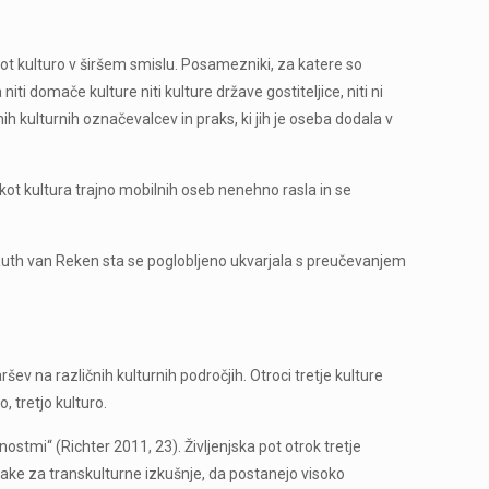
i kot kulturo v širšem smislu. Posamezniki, za katere so
iti domače kulture niti kulture države gostiteljice, niti ni
ih kulturnih označevalcev in praks, ki jih je oseba dodala v
 kot kultura trajno mobilnih oseb nenehno rasla in se
in Ruth van Reken sta se poglobljeno ukvarjala s preučevanjem
šev na različnih kulturnih področjih. Otroci tretje kulture
, tretjo kulturo.
nostmi“ (Richter 2011, 23). Življenjska pot otrok tretje
vnjake za transkulturne izkušnje, da postanejo visoko