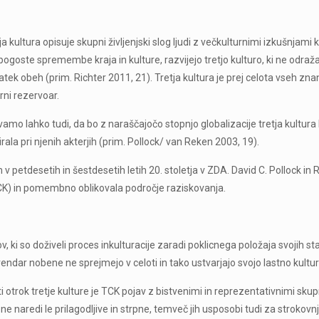
tja kultura opisuje skupni življenjski slog ljudi z večkulturnimi izkušnjam
pogoste spremembe kraja in kulture, razvijejo tretjo kulturo, ki ne odraža n
atek obeh (prim. Richter 2011, 21). Tretja kultura je prej celota vseh znan
urni rezervoar.
amo lahko tudi, da bo z naraščajočo stopnjo globalizacije tretja kultura
rala pri njenih akterjih (prim. Pollock/ van Reken 2003, 19).
 v petdesetih in šestdesetih letih 20. stoletja v ZDA. David C. Pollock 
 TCK) in pomembno oblikovala področje raziskovanja.
ki so doživeli proces inkulturacije zaradi poklicnega položaja svojih star
endar nobene ne sprejmejo v celoti in tako ustvarjajo svojo lastno kulturo
ti otrok tretje kulture je TCK pojav z bistvenimi in reprezentativnimi skup
ih ne naredi le prilagodljive in strpne, temveč jih usposobi tudi za stroko