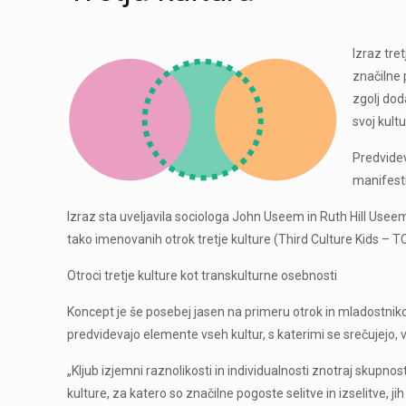
Izraz tre
značilne 
zgolj dod
svoj kult
Predvidev
manifesti
Izraz sta uveljavila sociologa John Useem in Ruth Hill Useem
tako imenovanih otrok tretje kulture (Third Culture Kids –
Otroci tretje kulture kot transkulturne osebnosti
Koncept je še posebej jasen na primeru otrok in mladostnikov, 
predvidevajo elemente vseh kultur, s katerimi se srečujejo, v
„Kljub izjemni raznolikosti in individualnosti znotraj skupnos
kulture, za katero so značilne pogoste selitve in izselitve, j