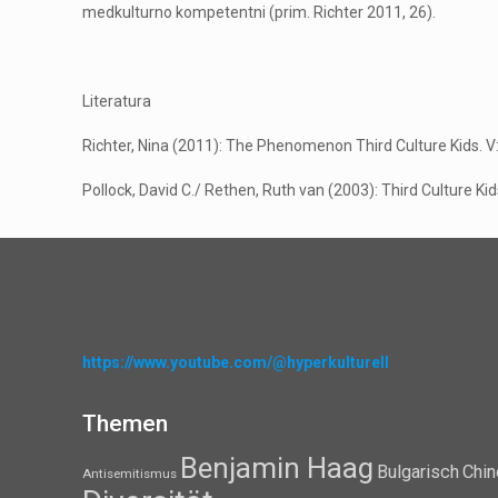
medkulturno kompetentni (prim. Richter 2011, 26).
Literatura
Richter, Nina (2011): The Phenomenon Third Culture Kids. V: 
Pollock, David C./ Rethen, Ruth van (2003): Third Culture Kid
https://www.youtube.com/@hyperkulturell
Themen
Benjamin Haag
Bulgarisch
Chin
Antisemitismus