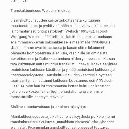
2011, 27).
Transkulttuurisuus Welschin mukaan
„Transkulttuurisuuden käsite tarkoittaa tätä kulttuurien
muuttunutta tilaa ja pyrkii vetämään siitä tarvittavat käsitteelliset
ja normatiiviset johtopäätökset“ (Welsch 1995, 42). Filosofi
Wolfgang Welsch määritteli ja loi käsitteen transkulttuurisuus
ensimmäisen kerran saksankieliselle maailmalle 1990-luvulla:
„Kulttuurimme ovat tosiasiassa jo kauan sitten lakanneet
olemasta homogeenisia ja erillisiä, vaan niille on ominaista
sekoittuminen ja läpileikkautuminen niiden ytimeen asti. Kutsun
tätä kulttuurien uutta muotoa transkulttuuriseksi, koska se ylittää
perinteisen kulttuurin käsitteen ja ylittää perinteiset kulttuurirajat
itsestäänselvyytenä. Transkulttuurisuuden käsitteellä pyritään
tuomaan tämä muuttunut kulttuurin koostumus esiin“ (Welsch
1997, 4). Näin hän loi ensimmäistä kertaa kulttuurin käsitteen,
jolla on verkostomainen luonne vastakohtana aiemmille,
monoliittisille lähestymistavoille.
Sisäinen moniarvoisuus ja ulkoinen rajanylitys
Monikulttuurisuudesta ja kulttuurienvälisyydestä poiketen termi
transkulttuurisuus ei kuvaa „rinnakkain elämistä“ eikä „yhdessä
elämistä“. Pikemminkin transkulttuuriset prosessit tuottavat