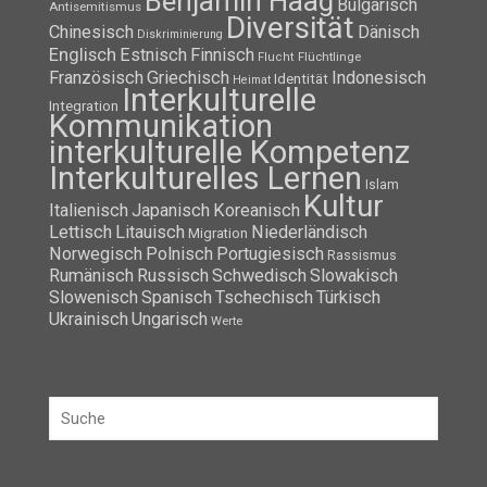
Benjamin Haag
Bulgarisch
Antisemitismus
Diversität
Chinesisch
Dänisch
Diskriminierung
Englisch
Estnisch
Finnisch
Flüchtlinge
Flucht
Französisch
Griechisch
Indonesisch
Identität
Heimat
Interkulturelle
Integration
Kommunikation
interkulturelle Kompetenz
Interkulturelles Lernen
Islam
Kultur
Italienisch
Japanisch
Koreanisch
Lettisch
Litauisch
Niederländisch
Migration
Norwegisch
Polnisch
Portugiesisch
Rassismus
Rumänisch
Russisch
Schwedisch
Slowakisch
Slowenisch
Spanisch
Tschechisch
Türkisch
Ukrainisch
Ungarisch
Werte