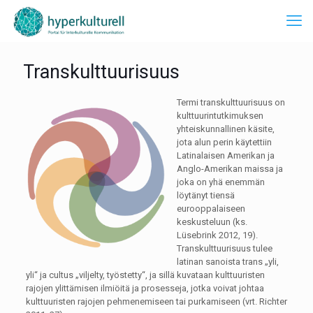
Transkulttuurisuus
Termi transkulttuurisuus on
kulttuurintutkimuksen
yhteiskunnallinen käsite,
jota alun perin käytettiin
Latinalaisen Amerikan ja
Anglo-Amerikan maissa ja
joka on yhä enemmän
löytänyt tiensä
eurooppalaiseen
keskusteluun (ks.
Lüsebrink 2012, 19).
Transkulttuurisuus tulee
latinan sanoista trans „yli,
yli“ ja cultus „viljelty, työstetty“, ja sillä kuvataan kulttuuristen
rajojen ylittämisen ilmiöitä ja prosesseja, jotka voivat johtaa
kulttuuristen rajojen pehmenemiseen tai purkamiseen (vrt. Richter