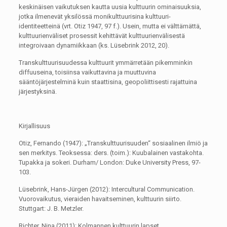
keskinäisen vaikutuksen kautta uusia kulttuurin ominaisuuksia,
jotka ilmenevät yksilössä monikulttuurisina kulttuuri-
identiteetteinä (vrt. Otiz 1947, 97 f.). Usein, mutta ei välttämättä,
kulttuurienväliset prosessit kehittävät kulttuurienvälisestä
integroivaan dynamiikkaan (ks. Lüsebrink 2012, 20).
Transkulttuurisuudessa kulttuurit ymmärretään pikemminkin
diffuuseina, toisiinsa vaikuttavina ja muuttuvina
sääntöjärjestelminä kuin staattisina, geopoliittisesti rajattuina
järjestyksinä.
Kirjallisuus
Otiz, Fernando (1947): „Transkulttuurisuuden“ sosiaalinen ilmiö ja
sen merkitys. Teoksessa: ders. (toim.): Kuubalainen vastakohta.
Tupakka ja sokeri. Durham/ London: Duke University Press, 97-
103.
Lüsebrink, Hans-Jürgen (2012): Intercultural Communication.
Vuorovaikutus, vieraiden havaitseminen, kulttuurin siirto.
Stuttgart: J. B. Metzler.
Richter, Nina (2011): Kolmannen kulttuurin lapset.