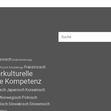
esisch
Diskriminierung
Französisch
Flüchtlinge
Flucht
erkulturelle
lle Kompetenz
isch
Japanisch
Koreanisch
Norwegisch
Polnisch
isch
Slowakisch
Slowenisch
Werte