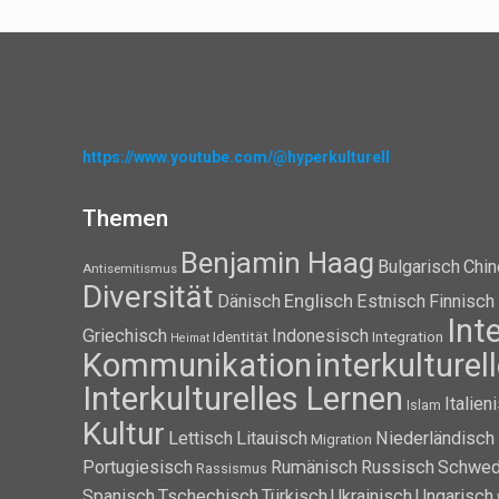
https://www.youtube.com/@hyperkulturell
Themen
Benjamin Haag
Bulgarisch
Chin
Antisemitismus
Diversität
Dänisch
Englisch
Estnisch
Finnisch
Int
Griechisch
Indonesisch
Identität
Integration
Heimat
Kommunikation
interkulture
Interkulturelles Lernen
Italien
Islam
Kultur
Lettisch
Litauisch
Niederländisch
Migration
Portugiesisch
Rumänisch
Russisch
Schwed
Rassismus
Spanisch
Tschechisch
Türkisch
Ukrainisch
Ungarisch