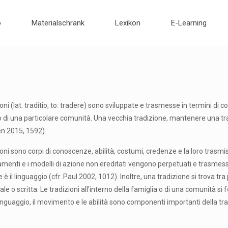
o
Materialschrank
Lexikon
E-Learning
ioni (lat. traditio, to: tradere) sono sviluppate e trasmesse in termini di
no di una particolare comunità. Una vecchia tradizione, mantenere una tra
en 2015, 1592).
ioni sono corpi di conoscenze, abilità, costumi, credenze e la loro trasmi
enti e i modelli di azione non ereditati vengono perpetuati e trasmessi. 
 è il linguaggio (cfr. Paul 2002, 1012). Inoltre, una tradizione si trova tr
ale o scritta. Le tradizioni all’interno della famiglia o di una comunità s
Il linguaggio, il movimento e le abilità sono componenti importanti della tr