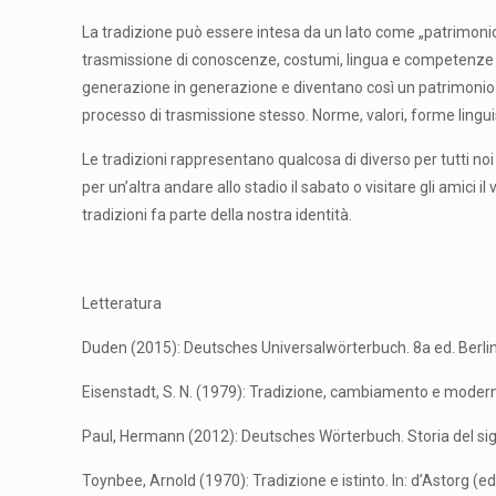
La tradizione può essere intesa da un lato come „patrimonio
trasmissione di conoscenze, costumi, lingua e competenze di 
generazione in generazione e diventano così un patrimonio c
processo di trasmissione stesso. Norme, valori, forme lingu
Le tradizioni rappresentano qualcosa di diverso per tutti noi
per un’altra andare allo stadio il sabato o visitare gli amici
tradizioni fa parte della nostra identità.
Letteratura
Duden (2015): Deutsches Universalwörterbuch. 8a ed. Berli
Eisenstadt, S. N. (1979): Tradizione, cambiamento e moder
Paul, Hermann (2012): Deutsches Wörterbuch. Storia del sign
Toynbee, Arnold (1970): Tradizione e istinto. In: d’Astorg (e