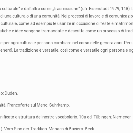
 culturale“ e dall’altro come „trasmissione“ (cfr. Eisenstadt 1979, 148)
una cultura o di una comunità. Nei processi di lavoro e di comunicazione
ulturale, come ad esempio le usanze in occasione di feste e matrimoni.
istiche e idee vengono tramandate e descritte come un processo di trad
 e per ogni cultura e possono cambiare nel corso delle generazioni. Per un
 il venerdì. La tradizione è versatile, così come è versatile ogni persona
no: Duden.
nità. Francoforte sul Meno: Suhrkamp.
ificato e struttura del nostro vocabolario. 10a ed. Tübingen: Niemeyer.
d.): Vom Sinn der Tradition. Monaco di Baviera: Beck.