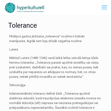
Tolerance
Pēdējos gados jēdziena „tolerance“ nozīme ir būtiski
mainījusies. Agrāk tam bija drīzāk negatīva nozīme.
Luters
Mārtiņš Luters (1483-1546) savā laikā latīņu valodā lietoja šādu
terminu tolerantia: „Tolerance parasti apzīmē iecietību vai cieņu
pret uzskatiem, darbībām vai praksi, kas, no vienas puses, tiek
uzskatīta par nepareizu un atkāpjas no normas, bet, no otras
puses, netiek pilnībā noraidīta un netiek ierobežota.“
Tehnoloģija
Inženierzinātnēs toleranci definē šādi: „Tolerance apzīmē
sistēmas stāvokli, kurā traucējošas ietekmes izraisīta novirze no
normālā stāvokļa (vēl) neprasa vai neizraisa pretregulācijas vai
pretpasākumu nepieciešamību. Šaurākā nozīmē tolerance ir