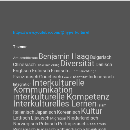
https://www.youtube.com/@hyperkulturell
Themen
Benjamin Haag
Bulgarisch
Antisemitismus
Diversität
Chinesisch
Dänisch
Diskriminierung
Englisch
Estnisch
Finnisch
Flüchtlinge
Flucht
Französisch
Griechisch
Indonesisch
Identität
Heimat
Interkulturelle
Integration
Kommunikation
interkulturelle Kompetenz
Interkulturelles Lernen
Islam
Kultur
Italienisch
Japanisch
Koreanisch
Lettisch
Litauisch
Niederländisch
Migration
Norwegisch
Polnisch
Portugiesisch
Rassismus
Rumänisch
Russisch
Schwedisch
Slowakisch