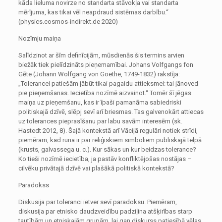
kāda lieluma novirze no standarta stāvokļa vai standarta
mērījuma, kas tikai vēl neapdraud sistēmas darbību.“
(physics.cosmos-indirekt.de 2020)
Nozīmju maiņa
Salīdzinot ar šīm definīcijām, mūsdienās šis termins arvien
biežāk tiek pielīdzināts pieņemamībai. Johans Volfgangs fon
Gēte (Johann Wolfgang von Goethe, 1749-1832) rakstīja:
„Tolerancei patiešām jābūt tikai pagaidu attieksmei: tai jānoved
pie pieņemšanas. Iecietība nozīmē aizvainot.“ Tomēr šī jēgas
maiņa uz pieņemšanu, kas ir īpaši pamanāma sabiedriski
politiskajā dzīvē, slēpj sevī arī briesmas. Tas galvenokārt attiecas
uz tolerances pieprasīšanu par labu savām interesēm (sk.
Hastedt 2012, 8). Šajā kontekstā arī Vācijā regulāri notiek strīdi,
piemēram, kad runa ir par reliģiskiem simboliem publiskajā telpā
(krusts, galvassega u. c.). Kur sākas un kur beidzas tolerance?
Ko tieši nozīmē iecietība, ja pastāv konfliktējošas nostājas –
cilvēku privātajā dzīvē vai plašākā politiskā kontekstā?
Paradokss
Diskusija par toleranci ietver sevī paradoksu. Piemēram,
diskusija par etnisko daudzveidību padziļina atšķirības starp
tautībām un etniskajām grupām, lai gan diskurss patiesībā vēlas