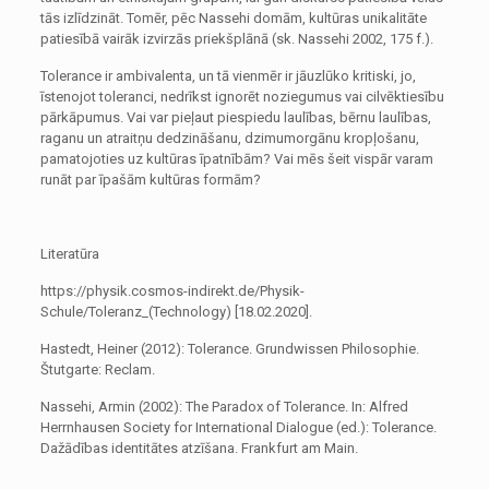
tās izlīdzināt. Tomēr, pēc Nassehi domām, kultūras unikalitāte
patiesībā vairāk izvirzās priekšplānā (sk. Nassehi 2002, 175 f.).
Tolerance ir ambivalenta, un tā vienmēr ir jāuzlūko kritiski, jo,
īstenojot toleranci, nedrīkst ignorēt noziegumus vai cilvēktiesību
pārkāpumus. Vai var pieļaut piespiedu laulības, bērnu laulības,
raganu un atraitņu dedzināšanu, dzimumorgānu kropļošanu,
pamatojoties uz kultūras īpatnībām? Vai mēs šeit vispār varam
runāt par īpašām kultūras formām?
Literatūra
https://physik.cosmos-indirekt.de/Physik-
Schule/Toleranz_(Technology) [18.02.2020].
Hastedt, Heiner (2012): Tolerance. Grundwissen Philosophie.
Štutgarte: Reclam.
Nassehi, Armin (2002): The Paradox of Tolerance. In: Alfred
Herrnhausen Society for International Dialogue (ed.): Tolerance.
Dažādības identitātes atzīšana. Frankfurt am Main.